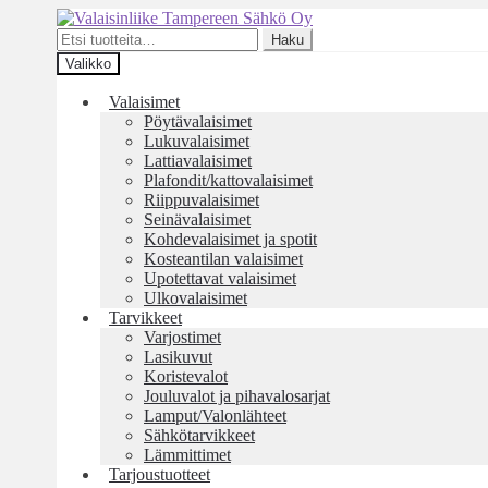
Siirry
Siirry
navigointiin
sisältöön
Etsi:
Haku
Valikko
Valaisimet
Pöytävalaisimet
Lukuvalaisimet
Lattiavalaisimet
Plafondit/kattovalaisimet
Riippuvalaisimet
Seinävalaisimet
Kohdevalaisimet ja spotit
Kosteantilan valaisimet
Upotettavat valaisimet
Ulkovalaisimet
Tarvikkeet
Varjostimet
Lasikuvut
Koristevalot
Jouluvalot ja pihavalosarjat
Lamput/Valonlähteet
Sähkötarvikkeet
Lämmittimet
Tarjoustuotteet