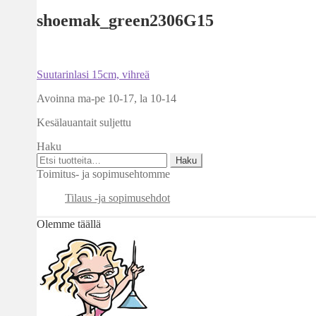
shoemak_green2306G15
Artikkelien
Edellinen
Suutarinlasi 15cm, vihreä
artikkeli
selaus
Avoinna ma-pe 10-17
,
la 10-14
Kesälauantait suljettu
Haku
Etsi:
Haku
Toimitus- ja sopimusehtomme
Tilaus -ja sopimusehdot
Olemme täällä