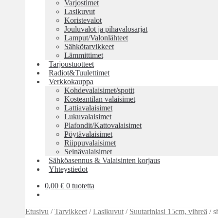
Varjostimet
Lasikuvut
Koristevalot
Jouluvalot ja pihavalosarjat
Lamput/Valonlähteet
Sähkötarvikkeet
Lämmittimet
Tarjoustuotteet
Radiot&Tuulettimet
Verkkokauppa
Kohdevalaisimet/spotit
Kosteantilan valaisimet
Lattiavalaisimet
Lukuvalaisimet
Plafondit/Kattovalaisimet
Pöytävalaisimet
Riippuvalaisimet
Seinävalaisimet
Sähköasennus & Valaisinten korjaus
Yhteystiedot
0,00
€
0 tuotetta
Etusivu
/
Tarvikkeet
/
Lasikuvut
/
Suutarinlasi 15cm, vihreä
/
s