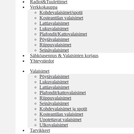
Radiot&Tuulettimet
Verkkokauppa
Kohdevalaisimet/spotit
Kosteantilan valaisimet
Lattiavalaisimet
Lukuvalaisimet
Plafondit/Kattovalaisimet
Pöytävalaisimet
Riippuvalaisimet
Seinävalaisimet
Sähköasennus & Valaisinten korjaus
Yhteystiedot
Valaisimet
Pöytävalaisimet
Lukuvalaisimet
Lattiavalaisimet
Plafondit/kattovalaisimet
Riippuvalaisimet
Seinävalaisimet
Kohdevalaisimet ja spotit
Kosteantilan valaisimet
Upotettavat valaisimet
Ulkovalaisimet
Tarvikkeet