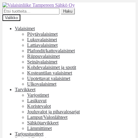
Siirry
Siirry
navigointiin
sisältöön
Etsi:
Haku
Valikko
Valaisimet
Pöytävalaisimet
Lukuvalaisimet
Lattiavalaisimet
Plafondit/kattovalaisimet
Riippuvalaisimet
Seinävalaisimet
Kohdevalaisimet ja spotit
Kosteantilan valaisimet
Upotettavat valaisimet
Ulkovalaisimet
Tarvikkeet
Varjostimet
Lasikuvut
Koristevalot
Jouluvalot ja pihavalosarjat
Lamput/Valonlähteet
Sähkötarvikkeet
Lämmittimet
Tarjoustuotteet