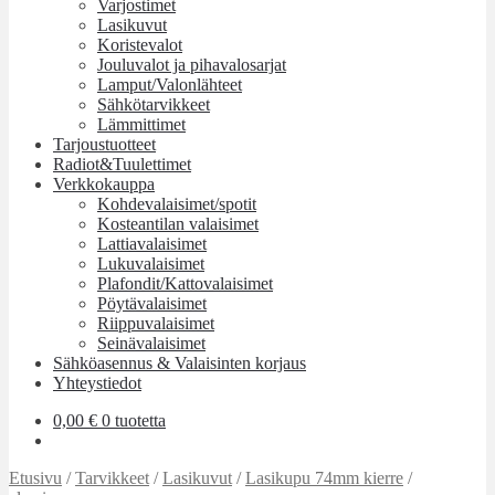
Varjostimet
Lasikuvut
Koristevalot
Jouluvalot ja pihavalosarjat
Lamput/Valonlähteet
Sähkötarvikkeet
Lämmittimet
Tarjoustuotteet
Radiot&Tuulettimet
Verkkokauppa
Kohdevalaisimet/spotit
Kosteantilan valaisimet
Lattiavalaisimet
Lukuvalaisimet
Plafondit/Kattovalaisimet
Pöytävalaisimet
Riippuvalaisimet
Seinävalaisimet
Sähköasennus & Valaisinten korjaus
Yhteystiedot
0,00
€
0 tuotetta
Etusivu
/
Tarvikkeet
/
Lasikuvut
/
Lasikupu 74mm kierre
/