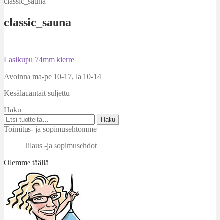
classic_sauna
classic_sauna
Artikkelien
Edellinen
Lasikupu 74mm kierre
artikkeli
selaus
Avoinna ma-pe 10-17
,
la 10-14
Kesälauantait suljettu
Haku
Etsi:
Haku
Toimitus- ja sopimusehtomme
Tilaus -ja sopimusehdot
Olemme täällä