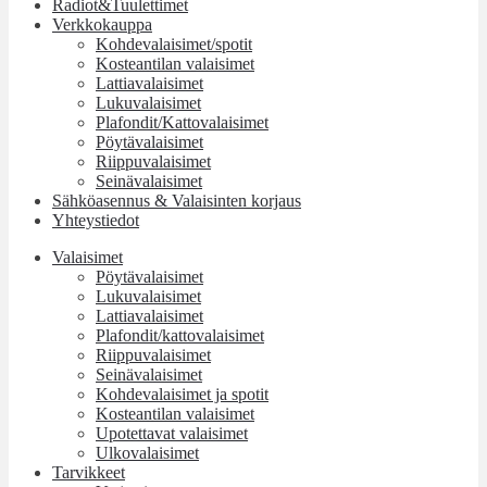
Radiot&Tuulettimet
Verkkokauppa
Kohdevalaisimet/spotit
Kosteantilan valaisimet
Lattiavalaisimet
Lukuvalaisimet
Plafondit/Kattovalaisimet
Pöytävalaisimet
Riippuvalaisimet
Seinävalaisimet
Sähköasennus & Valaisinten korjaus
Yhteystiedot
Valaisimet
Pöytävalaisimet
Lukuvalaisimet
Lattiavalaisimet
Plafondit/kattovalaisimet
Riippuvalaisimet
Seinävalaisimet
Kohdevalaisimet ja spotit
Kosteantilan valaisimet
Upotettavat valaisimet
Ulkovalaisimet
Tarvikkeet