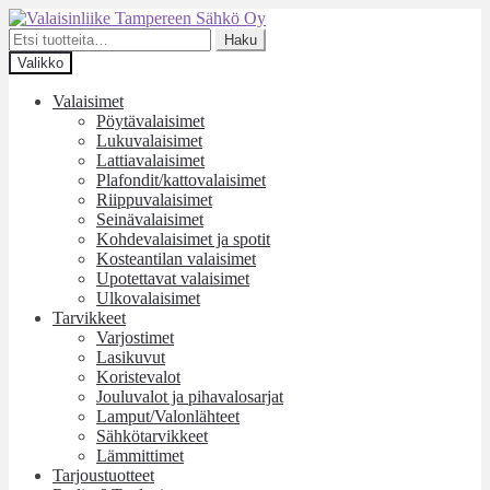
Siirry
Siirry
navigointiin
sisältöön
Etsi:
Haku
Valikko
Valaisimet
Pöytävalaisimet
Lukuvalaisimet
Lattiavalaisimet
Plafondit/kattovalaisimet
Riippuvalaisimet
Seinävalaisimet
Kohdevalaisimet ja spotit
Kosteantilan valaisimet
Upotettavat valaisimet
Ulkovalaisimet
Tarvikkeet
Varjostimet
Lasikuvut
Koristevalot
Jouluvalot ja pihavalosarjat
Lamput/Valonlähteet
Sähkötarvikkeet
Lämmittimet
Tarjoustuotteet