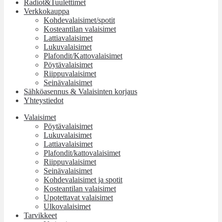
Radiot&Tuulettimet
Verkkokauppa
Kohdevalaisimet/spotit
Kosteantilan valaisimet
Lattiavalaisimet
Lukuvalaisimet
Plafondit/Kattovalaisimet
Pöytävalaisimet
Riippuvalaisimet
Seinävalaisimet
Sähköasennus & Valaisinten korjaus
Yhteystiedot
Valaisimet
Pöytävalaisimet
Lukuvalaisimet
Lattiavalaisimet
Plafondit/kattovalaisimet
Riippuvalaisimet
Seinävalaisimet
Kohdevalaisimet ja spotit
Kosteantilan valaisimet
Upotettavat valaisimet
Ulkovalaisimet
Tarvikkeet