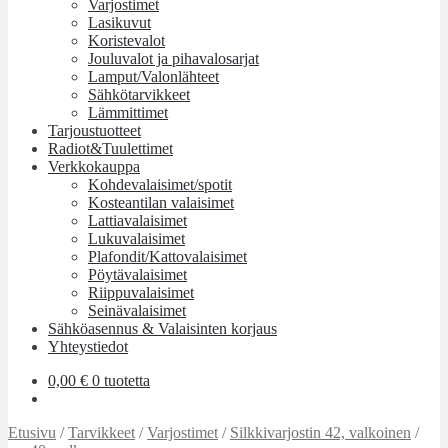
Varjostimet
Lasikuvut
Koristevalot
Jouluvalot ja pihavalosarjat
Lamput/Valonlähteet
Sähkötarvikkeet
Lämmittimet
Tarjoustuotteet
Radiot&Tuulettimet
Verkkokauppa
Kohdevalaisimet/spotit
Kosteantilan valaisimet
Lattiavalaisimet
Lukuvalaisimet
Plafondit/Kattovalaisimet
Pöytävalaisimet
Riippuvalaisimet
Seinävalaisimet
Sähköasennus & Valaisinten korjaus
Yhteystiedot
0,00
€
0 tuotetta
Etusivu
/
Tarvikkeet
/
Varjostimet
/
Silkkivarjostin 42, valkoinen
/