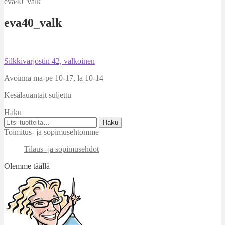
eva40_valk
eva40_valk
Artikkelien
Edellinen
Silkkivarjostin 42, valkoinen
artikkeli
selaus
Avoinna ma-pe 10-17
,
la 10-14
Kesälauantait suljettu
Haku
Etsi:
Haku
Toimitus- ja sopimusehtomme
Tilaus -ja sopimusehdot
Olemme täällä