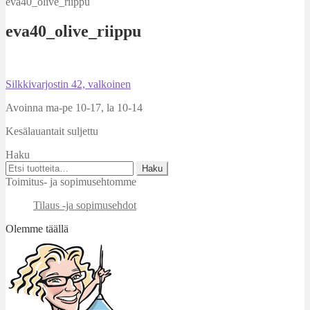
eva40_olive_riippu
eva40_olive_riippu
Artikkelien
Edellinen
Silkkivarjostin 42, valkoinen
artikkeli
selaus
Avoinna ma-pe 10-17
,
la 10-14
Kesälauantait suljettu
Haku
Etsi:
Haku
Toimitus- ja sopimusehtomme
Tilaus -ja sopimusehdot
Olemme täällä