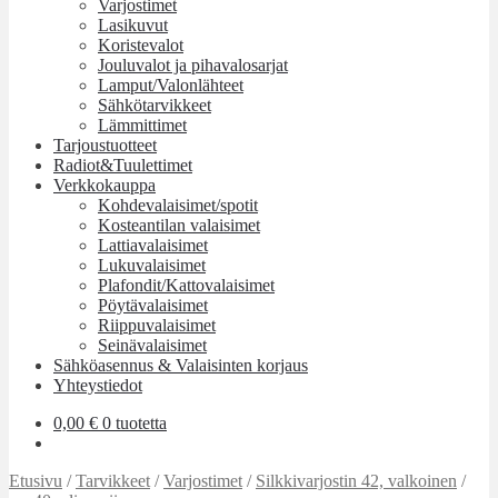
Varjostimet
Lasikuvut
Koristevalot
Jouluvalot ja pihavalosarjat
Lamput/Valonlähteet
Sähkötarvikkeet
Lämmittimet
Tarjoustuotteet
Radiot&Tuulettimet
Verkkokauppa
Kohdevalaisimet/spotit
Kosteantilan valaisimet
Lattiavalaisimet
Lukuvalaisimet
Plafondit/Kattovalaisimet
Pöytävalaisimet
Riippuvalaisimet
Seinävalaisimet
Sähköasennus & Valaisinten korjaus
Yhteystiedot
0,00
€
0 tuotetta
Etusivu
/
Tarvikkeet
/
Varjostimet
/
Silkkivarjostin 42, valkoinen
/