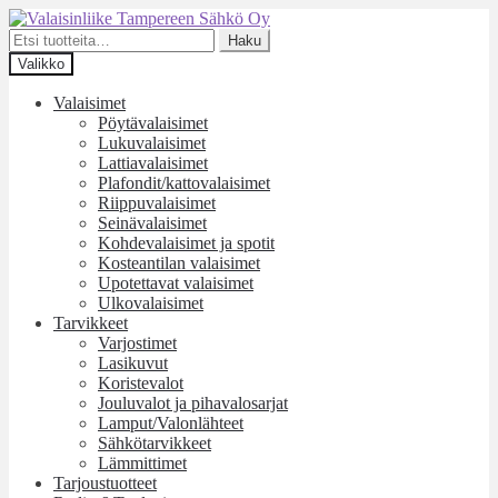
Siirry
Siirry
navigointiin
sisältöön
Etsi:
Haku
Valikko
Valaisimet
Pöytävalaisimet
Lukuvalaisimet
Lattiavalaisimet
Plafondit/kattovalaisimet
Riippuvalaisimet
Seinävalaisimet
Kohdevalaisimet ja spotit
Kosteantilan valaisimet
Upotettavat valaisimet
Ulkovalaisimet
Tarvikkeet
Varjostimet
Lasikuvut
Koristevalot
Jouluvalot ja pihavalosarjat
Lamput/Valonlähteet
Sähkötarvikkeet
Lämmittimet
Tarjoustuotteet