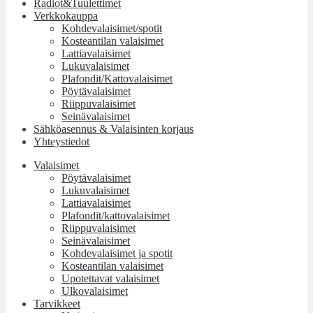
Radiot&Tuulettimet
Verkkokauppa
Kohdevalaisimet/spotit
Kosteantilan valaisimet
Lattiavalaisimet
Lukuvalaisimet
Plafondit/Kattovalaisimet
Pöytävalaisimet
Riippuvalaisimet
Seinävalaisimet
Sähköasennus & Valaisinten korjaus
Yhteystiedot
Valaisimet
Pöytävalaisimet
Lukuvalaisimet
Lattiavalaisimet
Plafondit/kattovalaisimet
Riippuvalaisimet
Seinävalaisimet
Kohdevalaisimet ja spotit
Kosteantilan valaisimet
Upotettavat valaisimet
Ulkovalaisimet
Tarvikkeet