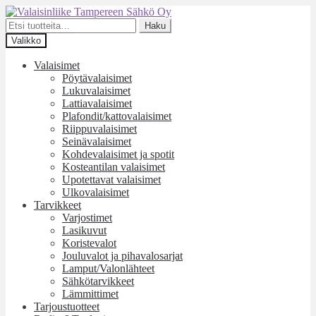
Siirry
Siirry
navigointiin
sisältöön
Etsi:
Haku
Valikko
Valaisimet
Pöytävalaisimet
Lukuvalaisimet
Lattiavalaisimet
Plafondit/kattovalaisimet
Riippuvalaisimet
Seinävalaisimet
Kohdevalaisimet ja spotit
Kosteantilan valaisimet
Upotettavat valaisimet
Ulkovalaisimet
Tarvikkeet
Varjostimet
Lasikuvut
Koristevalot
Jouluvalot ja pihavalosarjat
Lamput/Valonlähteet
Sähkötarvikkeet
Lämmittimet
Tarjoustuotteet