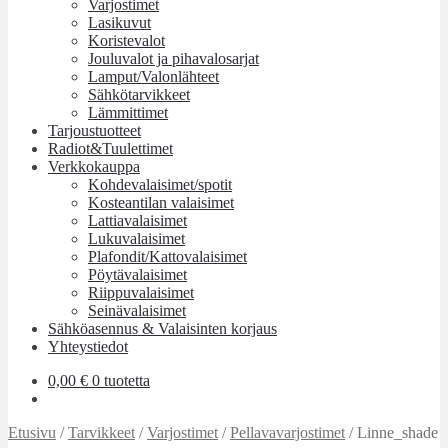
Varjostimet
Lasikuvut
Koristevalot
Jouluvalot ja pihavalosarjat
Lamput/Valonlähteet
Sähkötarvikkeet
Lämmittimet
Tarjoustuotteet
Radiot&Tuulettimet
Verkkokauppa
Kohdevalaisimet/spotit
Kosteantilan valaisimet
Lattiavalaisimet
Lukuvalaisimet
Plafondit/Kattovalaisimet
Pöytävalaisimet
Riippuvalaisimet
Seinävalaisimet
Sähköasennus & Valaisinten korjaus
Yhteystiedot
0,00
€
0 tuotetta
Etusivu
/
Tarvikkeet
/
Varjostimet
/
Pellavavarjostimet
/
Linne_shade