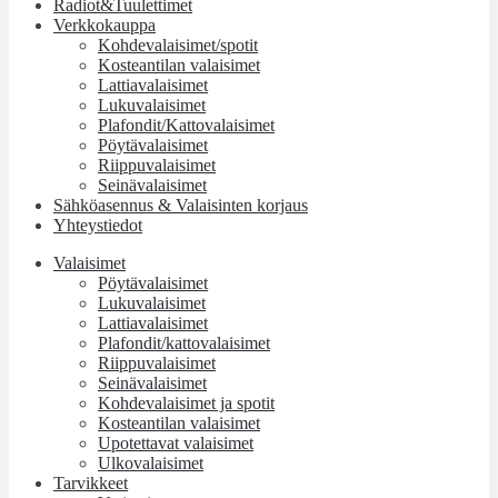
Radiot&Tuulettimet
Verkkokauppa
Kohdevalaisimet/spotit
Kosteantilan valaisimet
Lattiavalaisimet
Lukuvalaisimet
Plafondit/Kattovalaisimet
Pöytävalaisimet
Riippuvalaisimet
Seinävalaisimet
Sähköasennus & Valaisinten korjaus
Yhteystiedot
Valaisimet
Pöytävalaisimet
Lukuvalaisimet
Lattiavalaisimet
Plafondit/kattovalaisimet
Riippuvalaisimet
Seinävalaisimet
Kohdevalaisimet ja spotit
Kosteantilan valaisimet
Upotettavat valaisimet
Ulkovalaisimet
Tarvikkeet