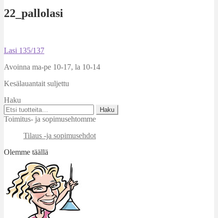
22_pallolasi
Artikkelien
Edellinen
Lasi 135/137
artikkeli
selaus
Avoinna ma-pe 10-17
,
la 10-14
Kesälauantait suljettu
Haku
Etsi:
Haku
Toimitus- ja sopimusehtomme
Tilaus -ja sopimusehdot
Olemme täällä