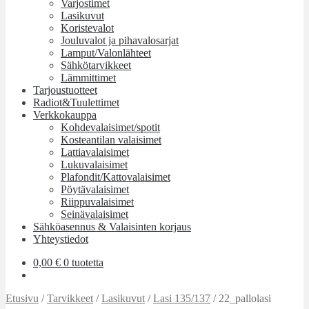
Varjostimet
Lasikuvut
Koristevalot
Jouluvalot ja pihavalosarjat
Lamput/Valonlähteet
Sähkötarvikkeet
Lämmittimet
Tarjoustuotteet
Radiot&Tuulettimet
Verkkokauppa
Kohdevalaisimet/spotit
Kosteantilan valaisimet
Lattiavalaisimet
Lukuvalaisimet
Plafondit/Kattovalaisimet
Pöytävalaisimet
Riippuvalaisimet
Seinävalaisimet
Sähköasennus & Valaisinten korjaus
Yhteystiedot
0,00
€
0 tuotetta
Etusivu
/
Tarvikkeet
/
Lasikuvut
/
Lasi 135/137
/
22_pallolasi