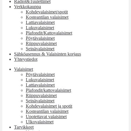
Radiot&Tuulettimet
Verkkokauppa
Kohdevalaisimet/spotit
Kosteantilan valaisimet
Lattiavalaisimet
Lukuvalaisimet
Plafondit/Kattovalaisimet
Pöytävalaisimet
Riippuvalaisimet
Seinävalaisimet
Sähköasennus & Valaisinten korjaus
Yhteystiedot
Valaisimet
Pöytävalaisimet
Lukuvalaisimet
Lattiavalaisimet
Plafondit/kattovalaisimet
Riippuvalaisimet
Seinävalaisimet
Kohdevalaisimet ja spotit
Kosteantilan valaisimet
Upotettavat valaisimet
Ulkovalaisimet
Tarvikkeet