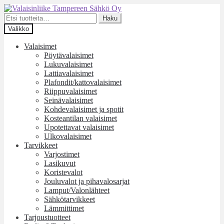
Siirry
Siirry
navigointiin
sisältöön
Etsi:
Haku
Valikko
Valaisimet
Pöytävalaisimet
Lukuvalaisimet
Lattiavalaisimet
Plafondit/kattovalaisimet
Riippuvalaisimet
Seinävalaisimet
Kohdevalaisimet ja spotit
Kosteantilan valaisimet
Upotettavat valaisimet
Ulkovalaisimet
Tarvikkeet
Varjostimet
Lasikuvut
Koristevalot
Jouluvalot ja pihavalosarjat
Lamput/Valonlähteet
Sähkötarvikkeet
Lämmittimet
Tarjoustuotteet