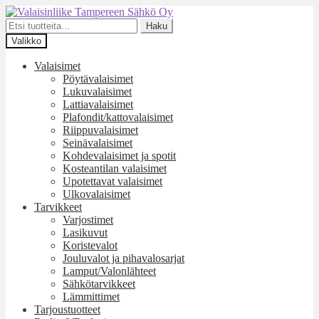
Siirry
Siirry
navigointiin
sisältöön
Etsi:
Haku
Valikko
Valaisimet
Pöytävalaisimet
Lukuvalaisimet
Lattiavalaisimet
Plafondit/kattovalaisimet
Riippuvalaisimet
Seinävalaisimet
Kohdevalaisimet ja spotit
Kosteantilan valaisimet
Upotettavat valaisimet
Ulkovalaisimet
Tarvikkeet
Varjostimet
Lasikuvut
Koristevalot
Jouluvalot ja pihavalosarjat
Lamput/Valonlähteet
Sähkötarvikkeet
Lämmittimet
Tarjoustuotteet