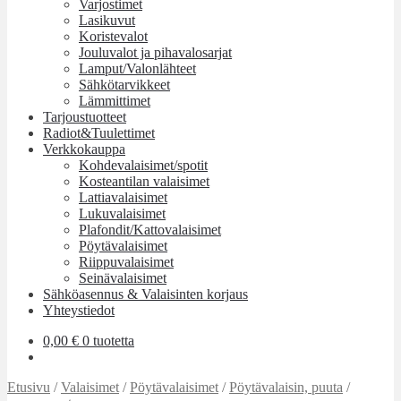
Varjostimet
Lasikuvut
Koristevalot
Jouluvalot ja pihavalosarjat
Lamput/Valonlähteet
Sähkötarvikkeet
Lämmittimet
Tarjoustuotteet
Radiot&Tuulettimet
Verkkokauppa
Kohdevalaisimet/spotit
Kosteantilan valaisimet
Lattiavalaisimet
Lukuvalaisimet
Plafondit/Kattovalaisimet
Pöytävalaisimet
Riippuvalaisimet
Seinävalaisimet
Sähköasennus & Valaisinten korjaus
Yhteystiedot
0,00
€
0 tuotetta
Etusivu
/
Valaisimet
/
Pöytävalaisimet
/
Pöytävalaisin, puuta
/