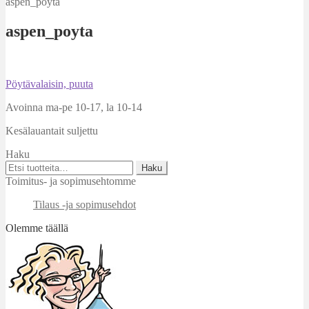
aspen_poyta
aspen_poyta
Artikkelien
Edellinen
Pöytävalaisin, puuta
artikkeli
selaus
Avoinna ma-pe 10-17
,
la 10-14
Kesälauantait suljettu
Haku
Etsi:
Haku
Toimitus- ja sopimusehtomme
Tilaus -ja sopimusehdot
Olemme täällä