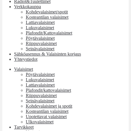
Radiot&Tuulettimet
Verkkokauppa
Kohdevalaisimet/spotit
Kosteantilan valaisimet
Lattiavalaisimet
Lukuvalaisimet
Plafondit/Kattovalaisimet
Pöytävalaisimet
Riippuvalaisimet
Seinävalaisimet
Sähköasennus & Valaisinten korjaus
Yhteystiedot
Valaisimet
Pöytävalaisimet
Lukuvalaisimet
Lattiavalaisimet
Plafondit/kattovalaisimet
Riippuvalaisimet
Seinävalaisimet
Kohdevalaisimet ja spotit
Kosteantilan valaisimet
Upotettavat valaisimet
Ulkovalaisimet
Tarvikkeet