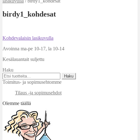
lasikuvulla
/
birdy1_kohdesat
birdy1_kohdesat
Artikkelien
Edellinen
Kohdevalaisin lasikuvulla
artikkeli
selaus
Avoinna ma-pe 10-17
,
la 10-14
Kesälauantait suljettu
Haku
Etsi:
Haku
Toimitus- ja sopimusehtomme
Tilaus -ja sopimusehdot
Olemme täällä