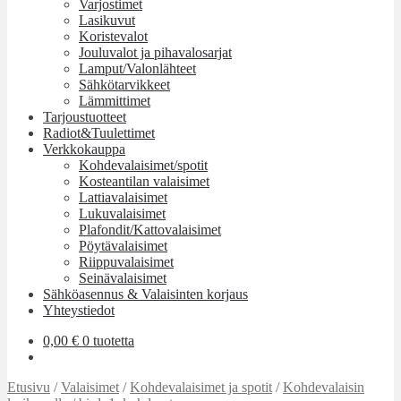
Varjostimet
Lasikuvut
Koristevalot
Jouluvalot ja pihavalosarjat
Lamput/Valonlähteet
Sähkötarvikkeet
Lämmittimet
Tarjoustuotteet
Radiot&Tuulettimet
Verkkokauppa
Kohdevalaisimet/spotit
Kosteantilan valaisimet
Lattiavalaisimet
Lukuvalaisimet
Plafondit/Kattovalaisimet
Pöytävalaisimet
Riippuvalaisimet
Seinävalaisimet
Sähköasennus & Valaisinten korjaus
Yhteystiedot
0,00
€
0 tuotetta
Etusivu
/
Valaisimet
/
Kohdevalaisimet ja spotit
/
Kohdevalaisin