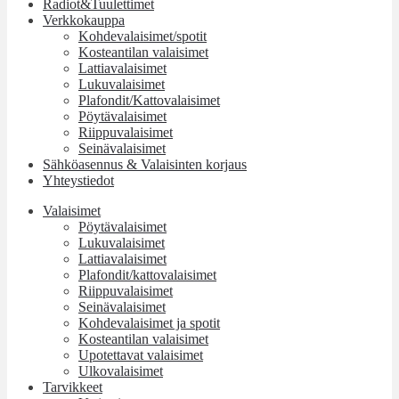
Radiot&Tuulettimet
Verkkokauppa
Kohdevalaisimet/spotit
Kosteantilan valaisimet
Lattiavalaisimet
Lukuvalaisimet
Plafondit/Kattovalaisimet
Pöytävalaisimet
Riippuvalaisimet
Seinävalaisimet
Sähköasennus & Valaisinten korjaus
Yhteystiedot
Valaisimet
Pöytävalaisimet
Lukuvalaisimet
Lattiavalaisimet
Plafondit/kattovalaisimet
Riippuvalaisimet
Seinävalaisimet
Kohdevalaisimet ja spotit
Kosteantilan valaisimet
Upotettavat valaisimet
Ulkovalaisimet
Tarvikkeet