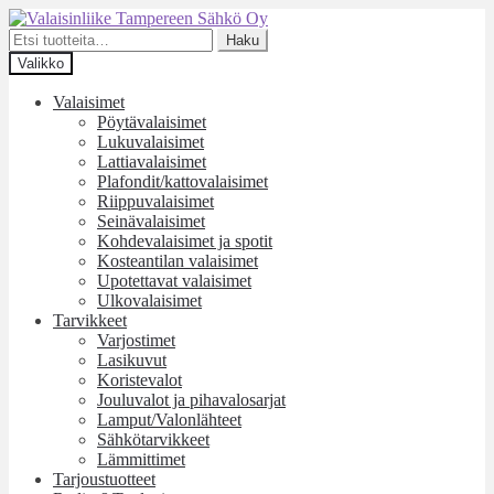
Siirry
Siirry
navigointiin
sisältöön
Etsi:
Haku
Valikko
Valaisimet
Pöytävalaisimet
Lukuvalaisimet
Lattiavalaisimet
Plafondit/kattovalaisimet
Riippuvalaisimet
Seinävalaisimet
Kohdevalaisimet ja spotit
Kosteantilan valaisimet
Upotettavat valaisimet
Ulkovalaisimet
Tarvikkeet
Varjostimet
Lasikuvut
Koristevalot
Jouluvalot ja pihavalosarjat
Lamput/Valonlähteet
Sähkötarvikkeet
Lämmittimet
Tarjoustuotteet