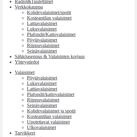
Radiot&Tuulettimet
Verkkokauppa
Kohdevalaisimet/spotit
Kosteantilan valaisimet
Lattiavalaisimet
Lukuvalaisimet
Plafondit/Kattovalaisimet
Pöytävalaisimet
Riippuvalaisimet
Seinävalaisimet
Sähköasennus & Valaisinten korjaus
Yhteystiedot
Valaisimet
Pöytävalaisimet
Lukuvalaisimet
Lattiavalaisimet
Plafondit/kattovalaisimet
Riippuvalaisimet
Seinävalaisimet
Kohdevalaisimet ja spotit
Kosteantilan valaisimet
Upotettavat valaisimet
Ulkovalaisimet
Tarvikkeet