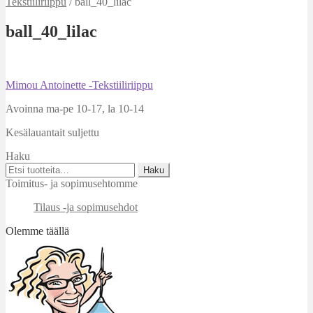
Tekstiiliriippu
/
ball_40_lilac
ball_40_lilac
Artikkelien
Edellinen
Mimou Antoinette -Tekstiiliriippu
artikkeli
selaus
Avoinna ma-pe 10-17
,
la 10-14
Kesälauantait suljettu
Haku
Etsi:
Haku
Toimitus- ja sopimusehtomme
Tilaus -ja sopimusehdot
Olemme täällä