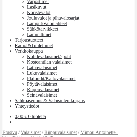
Varjostimet
Lasikuvut
Koristevalot
Jouluvalot ja pihavalosarjat
Lamput/Valonlähteet
Sähkötarvikkeet
Lämmittimet
Tarjoustuotteet
Radiot&Tuulettimet
Verkkokauppa
Kohdevalaisimet/spotit
Kosteantilan valaisimet
Lattiavalaisimet
Lukuvalaisimet
Plafondit/Kattovalaisimet
Pöytävalaisimet
Riippuvalaisimet
Seinävalaisimet
Sähköasennus & Valaisinten korjaus
Yhteystiedot
0,00
€
0 tuotetta
Etusivu
/
Valaisimet
/
Riippuvalaisimet
/
Mimou Antoinette -