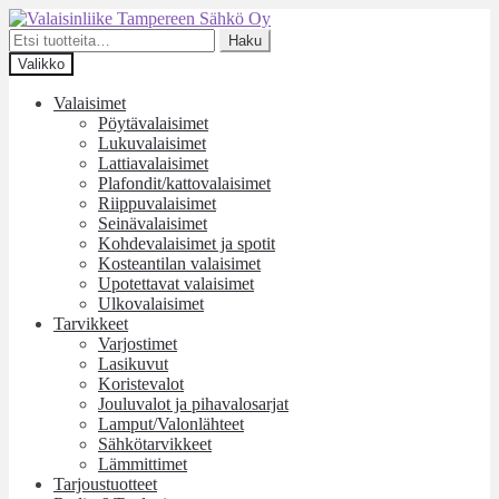
Siirry
Siirry
navigointiin
sisältöön
Etsi:
Haku
Valikko
Valaisimet
Pöytävalaisimet
Lukuvalaisimet
Lattiavalaisimet
Plafondit/kattovalaisimet
Riippuvalaisimet
Seinävalaisimet
Kohdevalaisimet ja spotit
Kosteantilan valaisimet
Upotettavat valaisimet
Ulkovalaisimet
Tarvikkeet
Varjostimet
Lasikuvut
Koristevalot
Jouluvalot ja pihavalosarjat
Lamput/Valonlähteet
Sähkötarvikkeet
Lämmittimet
Tarjoustuotteet