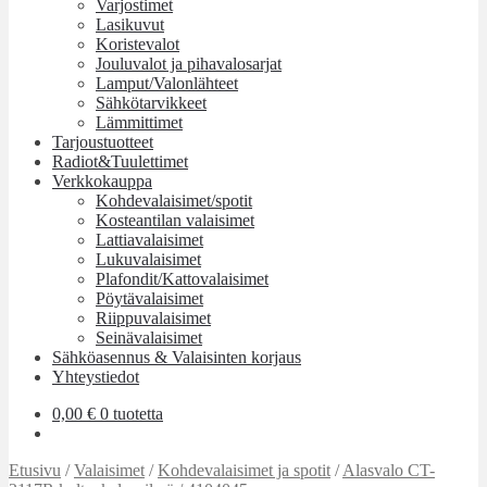
Varjostimet
Lasikuvut
Koristevalot
Jouluvalot ja pihavalosarjat
Lamput/Valonlähteet
Sähkötarvikkeet
Lämmittimet
Tarjoustuotteet
Radiot&Tuulettimet
Verkkokauppa
Kohdevalaisimet/spotit
Kosteantilan valaisimet
Lattiavalaisimet
Lukuvalaisimet
Plafondit/Kattovalaisimet
Pöytävalaisimet
Riippuvalaisimet
Seinävalaisimet
Sähköasennus & Valaisinten korjaus
Yhteystiedot
0,00
€
0 tuotetta
Etusivu
/
Valaisimet
/
Kohdevalaisimet ja spotit
/
Alasvalo CT-