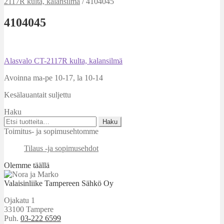
2117R kulta, kalansilmä
/
4104045
4104045
Artikkelien
Edellinen
Alasvalo CT-2117R kulta, kalansilmä
artikkeli
selaus
Avoinna ma-pe 10-17
,
la 10-14
Kesälauantait suljettu
Haku
Etsi:
Haku
Toimitus- ja sopimusehtomme
Tilaus -ja sopimusehdot
Olemme täällä
Valaisinliike Tampereen Sähkö Oy
Ojakatu 1
33100 Tampere
Puh.
03-222 6599