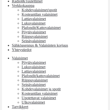
Radiot&Tuulettimet
Verkkokauppa
Kohdevalaisimet/spotit
Kosteantilan valaisimet
Lattiavalaisimet
Lukuvalaisimet
Plafondit/Kattovalaisimet
Pöytävalaisimet
Riippuvalaisimet
Seinävalaisimet
Sähköasennus & Valaisinten korjaus
Yhteystiedot
Valaisimet
Pöytävalaisimet
Lukuvalaisimet
Lattiavalaisimet
Plafondit/kattovalaisimet
Riippuvalaisimet
Seinävalaisimet
Kohdevalaisimet ja spotit
Kosteantilan valaisimet
Upotettavat valaisimet
Ulkovalaisimet
Tarvikkeet