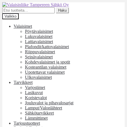
Siirry
Siirry
navigointiin
sisältöön
Etsi:
Haku
Valikko
Valaisimet
Pöytävalaisimet
Lukuvalaisimet
Lattiavalaisimet
Plafondit/kattovalaisimet
Riippuvalaisimet
Seinävalaisimet
Kohdevalaisimet ja spotit
Kosteantilan valaisimet
Upotettavat valaisimet
Ulkovalaisimet
Tarvikkeet
Varjostimet
Lasikuvut
Koristevalot
Jouluvalot ja pihavalosarjat
Lamput/Valonlähteet
Sähkötarvikkeet
Lämmittimet
Tarjoustuotteet