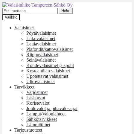
Siirry
Siirry
navigointiin
sisältöön
Etsi:
Haku
Valikko
Valaisimet
Pöytävalaisimet
Lukuvalaisimet
Lattiavalaisimet
Plafondit/kattovalaisimet
Riippuvalaisimet
Seinävalaisimet
Kohdevalaisimet ja spotit
Kosteantilan valaisimet
Upotettavat valaisimet
Ulkovalaisimet
Tarvikkeet
Varjostimet
Lasikuvut
Koristevalot
Jouluvalot ja pihavalosarjat
Lamput/Valonlähteet
Sähkötarvikkeet
Lämmittimet
Tarjoustuotteet