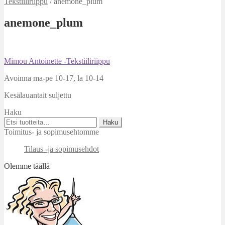
Tekstiiliriippu
/
anemone_plum
anemone_plum
Artikkelien
Edellinen
Mimou Antoinette -Tekstiiliriippu
artikkeli
selaus
Avoinna ma-pe 10-17
,
la 10-14
Kesälauantait suljettu
Haku
Etsi:
Haku
Toimitus- ja sopimusehtomme
Tilaus -ja sopimusehdot
Olemme täällä