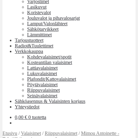
Varjostimet
Lasikuvut
Koristevalot
Jouluvalot ja pihavalosarjat
Lamput/Valonlähteet
Sähkötarvikkeet
Lämmittimet
Tarjoustuotteet
Radiot&Tuulettimet
Verkkokauppa
Kohdevalaisimet/spotit
Kosteantilan valaisimet
Lattiavalaisimet
Lukuvalaisimet
Plafondit/Kattovalaisimet
Pöytävalaisimet
Riippuvalaisimet
Seinävalaisimet
Sähköasennus & Valaisinten korjaus
Yhteystiedot
0,00
€
0 tuotetta
Etusivu
/
Valaisimet
/
Riippuvalaisimet
/
Mimou Antoinette -