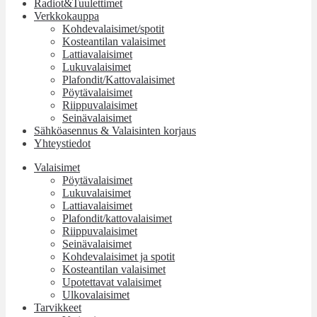
Radiot&Tuulettimet
Verkkokauppa
Kohdevalaisimet/spotit
Kosteantilan valaisimet
Lattiavalaisimet
Lukuvalaisimet
Plafondit/Kattovalaisimet
Pöytävalaisimet
Riippuvalaisimet
Seinävalaisimet
Sähköasennus & Valaisinten korjaus
Yhteystiedot
Valaisimet
Pöytävalaisimet
Lukuvalaisimet
Lattiavalaisimet
Plafondit/kattovalaisimet
Riippuvalaisimet
Seinävalaisimet
Kohdevalaisimet ja spotit
Kosteantilan valaisimet
Upotettavat valaisimet
Ulkovalaisimet
Tarvikkeet