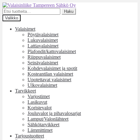
Siirry
Siirry
navigointiin
sisältöön
Etsi:
Haku
Valikko
Valaisimet
Pöytävalaisimet
Lukuvalaisimet
Lattiavalaisimet
Plafondit/kattovalaisimet
Riippuvalaisimet
Seinävalaisimet
Kohdevalaisimet ja spotit
Kosteantilan valaisimet
Upotettavat valaisimet
Ulkovalaisimet
Tarvikkeet
Varjostimet
Lasikuvut
Koristevalot
Jouluvalot ja pihavalosarjat
Lamput/Valonlähteet
Sähkötarvikkeet
Lämmittimet
Tarjoustuotteet