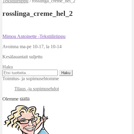
Tekstiiliriippu
/
rosslinga_creme_hel_2
rosslinga_creme_hel_2
Artikkelien
Edellinen
Mimou Antoinette -Tekstiiliriippu
artikkeli
selaus
Avoinna ma-pe 10-17
,
la 10-14
Kesälauantait suljettu
Haku
Etsi:
Haku
Toimitus- ja sopimusehtomme
Tilaus -ja sopimusehdot
Olemme täällä