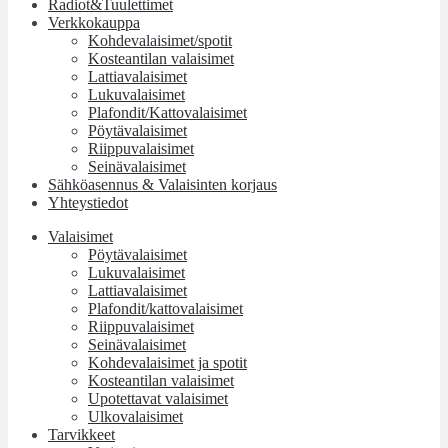
Radiot&Tuulettimet
Verkkokauppa
Kohdevalaisimet/spotit
Kosteantilan valaisimet
Lattiavalaisimet
Lukuvalaisimet
Plafondit/Kattovalaisimet
Pöytävalaisimet
Riippuvalaisimet
Seinävalaisimet
Sähköasennus & Valaisinten korjaus
Yhteystiedot
Valaisimet
Pöytävalaisimet
Lukuvalaisimet
Lattiavalaisimet
Plafondit/kattovalaisimet
Riippuvalaisimet
Seinävalaisimet
Kohdevalaisimet ja spotit
Kosteantilan valaisimet
Upotettavat valaisimet
Ulkovalaisimet
Tarvikkeet