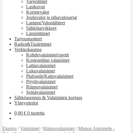
Varjostimet
Lasikuvut
Koristevalot
Jouluvalot ja pihavalosarjat
Lamput/Valonlähteet
Sähkötarvikkeet
Lämmittimet
Tarjoustuotteet
Radiot&Tuulettimet
Verkkokauppa
Kohdevalaisimet/spotit
Kosteantilan valaisimet
Lattiavalaisimet
Lukuvalaisimet
Plafondit/Kattovalaisimet
Pöytävalaisimet
Riippuvalaisimet
Seinävalaisimet
Sähköasennus & Valaisinten korjaus
Yhteystiedot
0,00
€
0 tuotetta
Etusivu
/
Valaisimet
/
Riippuvalaisimet
/
Mimou Antoinette -