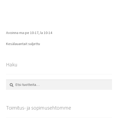
selaus
Avoinna ma-pe 10-17
,
la 10-14
Kesälauantait suljettu
Haku
Etsi:
Haku
Toimitus- ja sopimusehtomme