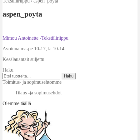
Tekstiiliriippu
/
aspen_poyta
aspen_poyta
Artikkelien
Edellinen
Mimou Antoinette -Tekstiiliriippu
artikkeli
selaus
Avoinna ma-pe 10-17
,
la 10-14
Kesälauantait suljettu
Haku
Etsi:
Haku
Toimitus- ja sopimusehtomme
Tilaus -ja sopimusehdot
Olemme täällä