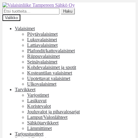
Siirry
Siirry
navigointiin
sisältöön
Etsi:
Haku
Valikko
Valaisimet
Pöytävalaisimet
Lukuvalaisimet
Lattiavalaisimet
Plafondit/kattovalaisimet
Riippuvalaisimet
Seinävalaisimet
Kohdevalaisimet ja spotit
Kosteantilan valaisimet
Upotettavat valaisimet
Ulkovalaisimet
Tarvikkeet
Varjostimet
Lasikuvut
Koristevalot
Jouluvalot ja pihavalosarjat
Lamput/Valonlähteet
Sähkötarvikkeet
Lämmittimet
Tarjoustuotteet