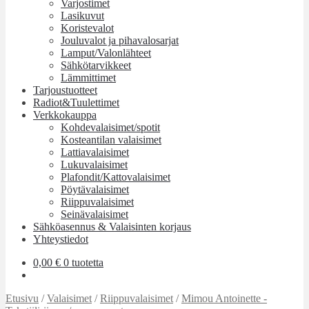
Varjostimet
Lasikuvut
Koristevalot
Jouluvalot ja pihavalosarjat
Lamput/Valonlähteet
Sähkötarvikkeet
Lämmittimet
Tarjoustuotteet
Radiot&Tuulettimet
Verkkokauppa
Kohdevalaisimet/spotit
Kosteantilan valaisimet
Lattiavalaisimet
Lukuvalaisimet
Plafondit/Kattovalaisimet
Pöytävalaisimet
Riippuvalaisimet
Seinävalaisimet
Sähköasennus & Valaisinten korjaus
Yhteystiedot
0,00
€
0 tuotetta
Etusivu
/
Valaisimet
/
Riippuvalaisimet
/
Mimou Antoinette -