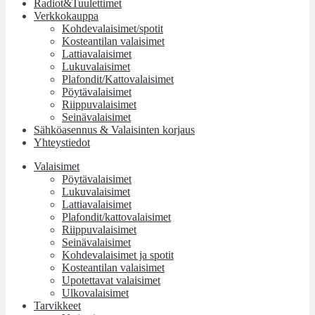
Radiot&Tuulettimet
Verkkokauppa
Kohdevalaisimet/spotit
Kosteantilan valaisimet
Lattiavalaisimet
Lukuvalaisimet
Plafondit/Kattovalaisimet
Pöytävalaisimet
Riippuvalaisimet
Seinävalaisimet
Sähköasennus & Valaisinten korjaus
Yhteystiedot
Valaisimet
Pöytävalaisimet
Lukuvalaisimet
Lattiavalaisimet
Plafondit/kattovalaisimet
Riippuvalaisimet
Seinävalaisimet
Kohdevalaisimet ja spotit
Kosteantilan valaisimet
Upotettavat valaisimet
Ulkovalaisimet
Tarvikkeet