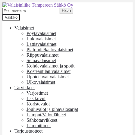
Siirry
Siirry
navigointiin
sisältöön
Etsi:
Haku
Valikko
Valaisimet
Pöytävalaisimet
Lukuvalaisimet
Lattiavalaisimet
Plafondit/kattovalaisimet
Riippuvalaisimet
Seinävalaisimet
Kohdevalaisimet ja spotit
Kosteantilan valaisimet
Upotettavat valaisimet
Ulkovalaisimet
Tarvikkeet
Varjostimet
Lasikuvut
Koristevalot
Jouluvalot ja pihavalosarjat
Lamput/Valonlähteet
Sähkötarvikkeet
Lämmittimet
Tarjoustuotteet