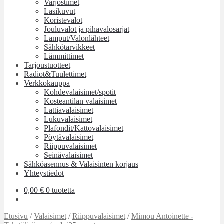
Varjostimet
Lasikuvut
Koristevalot
Jouluvalot ja pihavalosarjat
Lamput/Valonlähteet
Sähkötarvikkeet
Lämmittimet
Tarjoustuotteet
Radiot&Tuulettimet
Verkkokauppa
Kohdevalaisimet/spotit
Kosteantilan valaisimet
Lattiavalaisimet
Lukuvalaisimet
Plafondit/Kattovalaisimet
Pöytävalaisimet
Riippuvalaisimet
Seinävalaisimet
Sähköasennus & Valaisinten korjaus
Yhteystiedot
0,00
€
0 tuotetta
Etusivu
/
Valaisimet
/
Riippuvalaisimet
/
Mimou Antoinette -