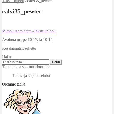
Tekstiiliriippu
/
calvi35_pewter
calvi35_pewter
Artikkelien
Edellinen
Mimou Antoinette -Tekstiiliriippu
artikkeli
selaus
Avoinna ma-pe 10-17
,
la 10-14
Kesälauantait suljettu
Haku
Etsi:
Haku
Toimitus- ja sopimusehtomme
Tilaus -ja sopimusehdot
Olemme täällä