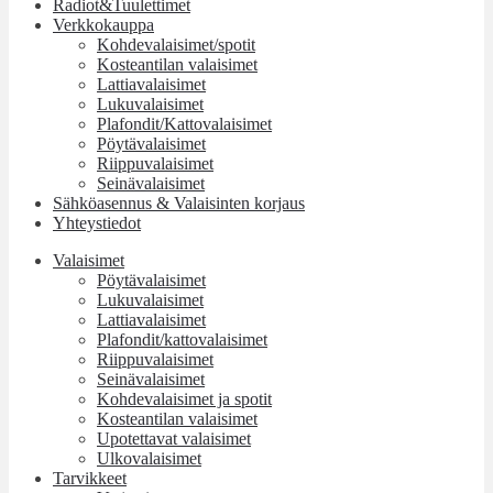
Radiot&Tuulettimet
Verkkokauppa
Kohdevalaisimet/spotit
Kosteantilan valaisimet
Lattiavalaisimet
Lukuvalaisimet
Plafondit/Kattovalaisimet
Pöytävalaisimet
Riippuvalaisimet
Seinävalaisimet
Sähköasennus & Valaisinten korjaus
Yhteystiedot
Valaisimet
Pöytävalaisimet
Lukuvalaisimet
Lattiavalaisimet
Plafondit/kattovalaisimet
Riippuvalaisimet
Seinävalaisimet
Kohdevalaisimet ja spotit
Kosteantilan valaisimet
Upotettavat valaisimet
Ulkovalaisimet
Tarvikkeet