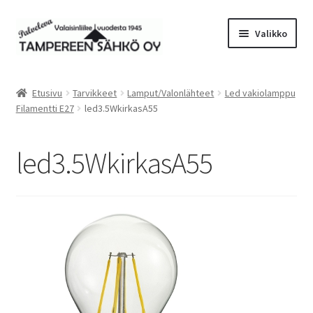
Siirry
Siirry
Valikko
navigointiin
sisältöön
Laajen
Valaisimet
alemm
Etusivu
Tarvikkeet
Lamput/Valonlähteet
Led vakiolamppu
tason
Laajen
Filamentti E27
led3.5WkirkasA55
Tarvikkeet
valikko
alemm
tason
Tarjoustuotteet
led3.5WkirkasA55
valikko
Radiot&Tuulettimet
Laajen
Verkkokauppa
alemm
tason
Sähköasennus & Valaisinten korjaus
valikko
Yhteystiedot