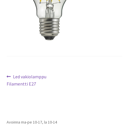
Artikkelien
Edellinen
Led vakiolamppu
artikkeli
Filamentti E27
selaus
Avoinna ma-pe 10-17
,
la 10-14