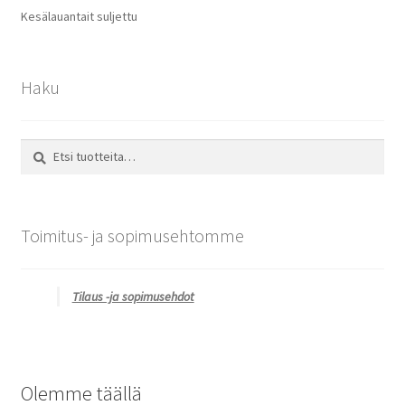
Kesälauantait suljettu
Haku
Etsi:
Haku
Toimitus- ja sopimusehtomme
Tilaus -ja sopimusehdot
Olemme täällä