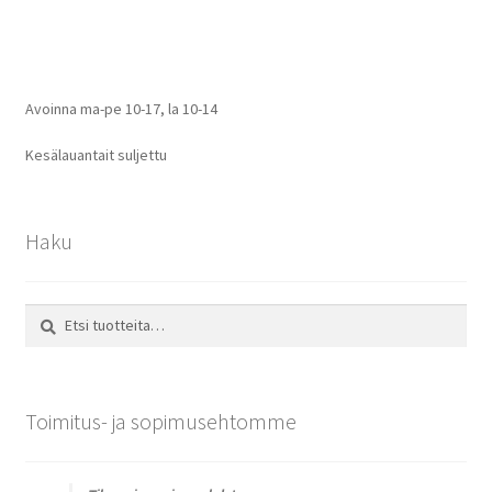
selaus
Avoinna ma-pe 10-17
,
la 10-14
Kesälauantait suljettu
Haku
Etsi:
Haku
Toimitus- ja sopimusehtomme