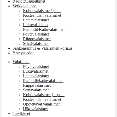
Radiot&Tuulettimet
Verkkokauppa
Kohdevalaisimet/spotit
Kosteantilan valaisimet
Lattiavalaisimet
Lukuvalaisimet
Plafondit/Kattovalaisimet
Pöytävalaisimet
Riippuvalaisimet
Seinävalaisimet
Sähköasennus & Valaisinten korjaus
Yhteystiedot
Valaisimet
Pöytävalaisimet
Lukuvalaisimet
Lattiavalaisimet
Plafondit/kattovalaisimet
Riippuvalaisimet
Seinävalaisimet
Kohdevalaisimet ja spotit
Kosteantilan valaisimet
Upotettavat valaisimet
Ulkovalaisimet
Tarvikkeet