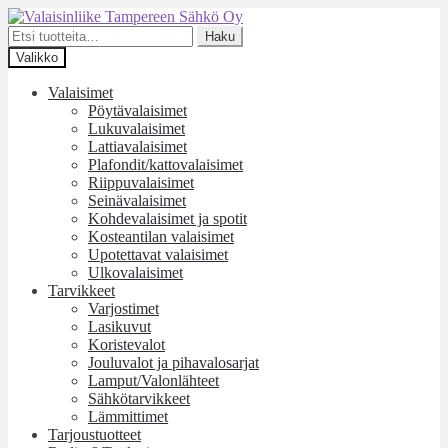
Siirry
Siirry
navigointiin
sisältöön
Etsi:
Haku
Valikko
Valaisimet
Pöytävalaisimet
Lukuvalaisimet
Lattiavalaisimet
Plafondit/kattovalaisimet
Riippuvalaisimet
Seinävalaisimet
Kohdevalaisimet ja spotit
Kosteantilan valaisimet
Upotettavat valaisimet
Ulkovalaisimet
Tarvikkeet
Varjostimet
Lasikuvut
Koristevalot
Jouluvalot ja pihavalosarjat
Lamput/Valonlähteet
Sähkötarvikkeet
Lämmittimet
Tarjoustuotteet