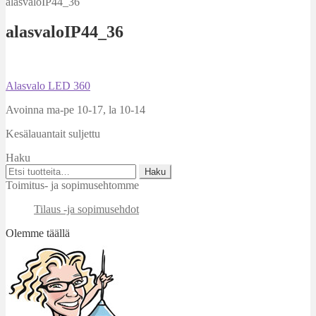
alasvaloIP44_36
alasvaloIP44_36
Artikkelien
Edellinen
Alasvalo LED 360
artikkeli
selaus
Avoinna ma-pe 10-17
,
la 10-14
Kesälauantait suljettu
Haku
Etsi:
Haku
Toimitus- ja sopimusehtomme
Tilaus -ja sopimusehdot
Olemme täällä