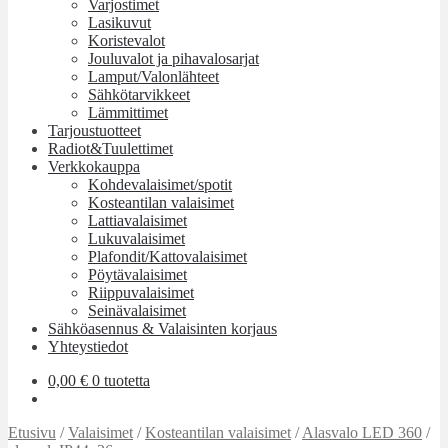
Varjostimet
Lasikuvut
Koristevalot
Jouluvalot ja pihavalosarjat
Lamput/Valonlähteet
Sähkötarvikkeet
Lämmittimet
Tarjoustuotteet
Radiot&Tuulettimet
Verkkokauppa
Kohdevalaisimet/spotit
Kosteantilan valaisimet
Lattiavalaisimet
Lukuvalaisimet
Plafondit/Kattovalaisimet
Pöytävalaisimet
Riippuvalaisimet
Seinävalaisimet
Sähköasennus & Valaisinten korjaus
Yhteystiedot
0,00
€
0 tuotetta
Etusivu
/
Valaisimet
/
Kosteantilan valaisimet
/
Alasvalo LED 360
/