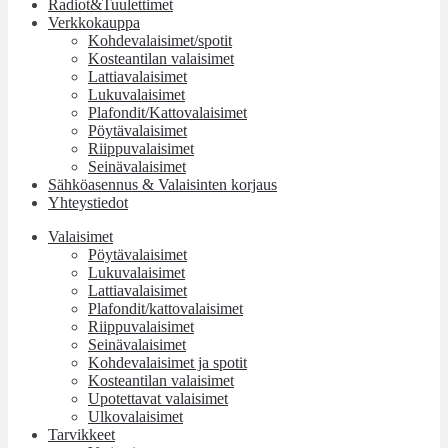
Radiot&Tuulettimet
Verkkokauppa
Kohdevalaisimet/spotit
Kosteantilan valaisimet
Lattiavalaisimet
Lukuvalaisimet
Plafondit/Kattovalaisimet
Pöytävalaisimet
Riippuvalaisimet
Seinävalaisimet
Sähköasennus & Valaisinten korjaus
Yhteystiedot
Valaisimet
Pöytävalaisimet
Lukuvalaisimet
Lattiavalaisimet
Plafondit/kattovalaisimet
Riippuvalaisimet
Seinävalaisimet
Kohdevalaisimet ja spotit
Kosteantilan valaisimet
Upotettavat valaisimet
Ulkovalaisimet
Tarvikkeet