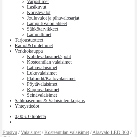
Varjostimet
Lasikuvut
Koristevalot
Jouluvalot ja pihavalosarjat
Lamput/Valonlähteet
Sähkötarvikkeet
Lämmittimet
Tarjoustuotteet
Radiot&Tuulettimet
Verkkokauppa
Kohdevalaisimet/spotit
Kosteantilan valaisimet
Lattiavalaisimet
Lukuvalaisimet
Plafondit/Kattovalaisimet
Pöytävalaisimet
Riippuvalaisimet
Seinävalaisimet
Sähköasennus & Valaisinten korjaus
Yhteystiedot
0,00
€
0 tuotetta
Etusivu
/
Valaisimet
/
Kosteantilan valaisimet
/
Alasvalo LED 360
/