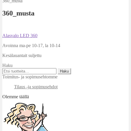
360_musta
360_musta
Artikkelien
Edellinen
Alasvalo LED 360
artikkeli
selaus
Avoinna ma-pe 10-17
,
la 10-14
Kesälauantait suljettu
Haku
Etsi:
Haku
Toimitus- ja sopimusehtomme
Tilaus -ja sopimusehdot
Olemme täällä