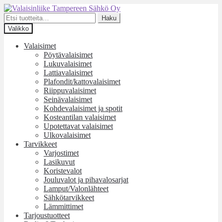
Siirry
Siirry
navigointiin
sisältöön
Etsi:
Haku
Valikko
Valaisimet
Pöytävalaisimet
Lukuvalaisimet
Lattiavalaisimet
Plafondit/kattovalaisimet
Riippuvalaisimet
Seinävalaisimet
Kohdevalaisimet ja spotit
Kosteantilan valaisimet
Upotettavat valaisimet
Ulkovalaisimet
Tarvikkeet
Varjostimet
Lasikuvut
Koristevalot
Jouluvalot ja pihavalosarjat
Lamput/Valonlähteet
Sähkötarvikkeet
Lämmittimet
Tarjoustuotteet