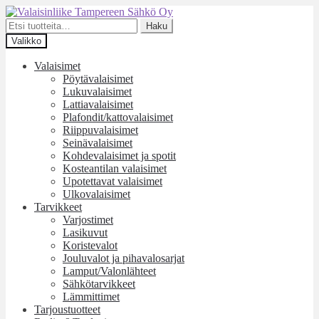
Siirry
Siirry
navigointiin
sisältöön
Etsi:
Haku
Valikko
Valaisimet
Pöytävalaisimet
Lukuvalaisimet
Lattiavalaisimet
Plafondit/kattovalaisimet
Riippuvalaisimet
Seinävalaisimet
Kohdevalaisimet ja spotit
Kosteantilan valaisimet
Upotettavat valaisimet
Ulkovalaisimet
Tarvikkeet
Varjostimet
Lasikuvut
Koristevalot
Jouluvalot ja pihavalosarjat
Lamput/Valonlähteet
Sähkötarvikkeet
Lämmittimet
Tarjoustuotteet