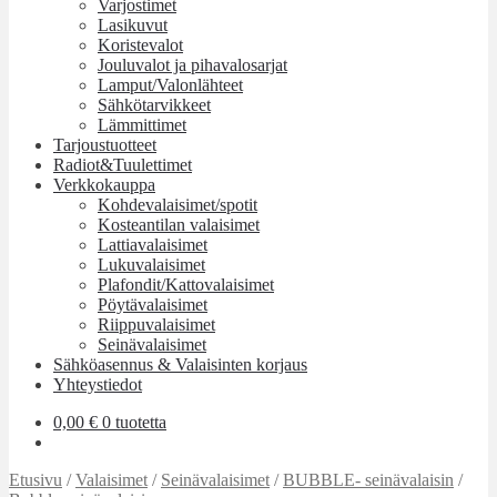
Varjostimet
Lasikuvut
Koristevalot
Jouluvalot ja pihavalosarjat
Lamput/Valonlähteet
Sähkötarvikkeet
Lämmittimet
Tarjoustuotteet
Radiot&Tuulettimet
Verkkokauppa
Kohdevalaisimet/spotit
Kosteantilan valaisimet
Lattiavalaisimet
Lukuvalaisimet
Plafondit/Kattovalaisimet
Pöytävalaisimet
Riippuvalaisimet
Seinävalaisimet
Sähköasennus & Valaisinten korjaus
Yhteystiedot
0,00
€
0 tuotetta
Etusivu
/
Valaisimet
/
Seinävalaisimet
/
BUBBLE- seinävalaisin
/