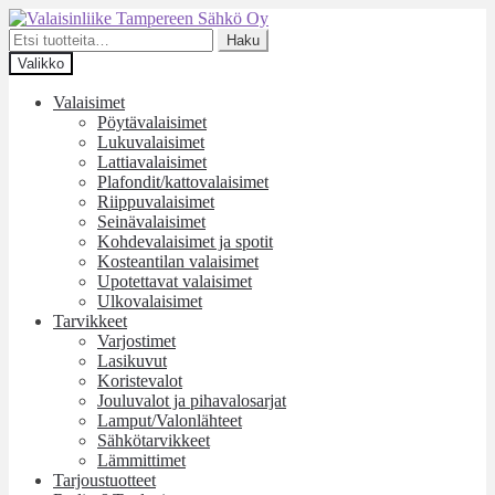
Siirry
Siirry
navigointiin
sisältöön
Etsi:
Haku
Valikko
Valaisimet
Pöytävalaisimet
Lukuvalaisimet
Lattiavalaisimet
Plafondit/kattovalaisimet
Riippuvalaisimet
Seinävalaisimet
Kohdevalaisimet ja spotit
Kosteantilan valaisimet
Upotettavat valaisimet
Ulkovalaisimet
Tarvikkeet
Varjostimet
Lasikuvut
Koristevalot
Jouluvalot ja pihavalosarjat
Lamput/Valonlähteet
Sähkötarvikkeet
Lämmittimet
Tarjoustuotteet