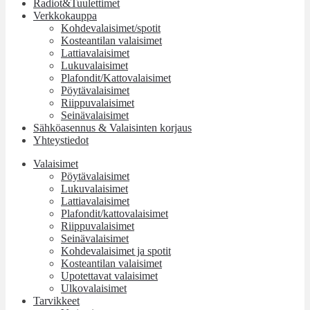
Radiot&Tuulettimet
Verkkokauppa
Kohdevalaisimet/spotit
Kosteantilan valaisimet
Lattiavalaisimet
Lukuvalaisimet
Plafondit/Kattovalaisimet
Pöytävalaisimet
Riippuvalaisimet
Seinävalaisimet
Sähköasennus & Valaisinten korjaus
Yhteystiedot
Valaisimet
Pöytävalaisimet
Lukuvalaisimet
Lattiavalaisimet
Plafondit/kattovalaisimet
Riippuvalaisimet
Seinävalaisimet
Kohdevalaisimet ja spotit
Kosteantilan valaisimet
Upotettavat valaisimet
Ulkovalaisimet
Tarvikkeet