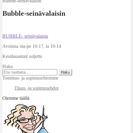
Bubble-seinävalaisin
Bubble-seinävalaisin
Artikkelien
Edellinen
BUBBLE- seinävalaisin
artikkeli
selaus
Avoinna ma-pe 10-17
,
la 10-14
Kesälauantait suljettu
Haku
Etsi:
Haku
Toimitus- ja sopimusehtomme
Tilaus -ja sopimusehdot
Olemme täällä