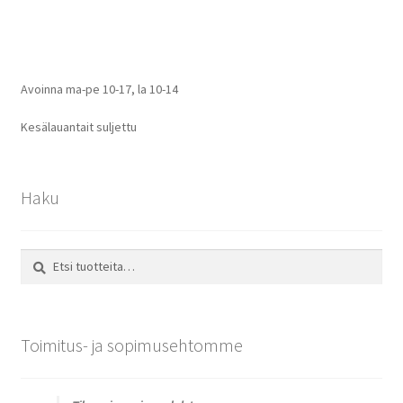
selaus
Avoinna ma-pe 10-17
,
la 10-14
Kesälauantait suljettu
Haku
Etsi:
Haku
Toimitus- ja sopimusehtomme