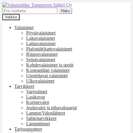
Siirry
Siirry
navigointiin
sisältöön
Etsi:
Haku
Valikko
Valaisimet
Pöytävalaisimet
Lukuvalaisimet
Lattiavalaisimet
Plafondit/kattovalaisimet
Riippuvalaisimet
Seinävalaisimet
Kohdevalaisimet ja spotit
Kosteantilan valaisimet
Upotettavat valaisimet
Ulkovalaisimet
Tarvikkeet
Varjostimet
Lasikuvut
Koristevalot
Jouluvalot ja pihavalosarjat
Lamput/Valonlähteet
Sähkötarvikkeet
Lämmittimet
Tarjoustuotteet