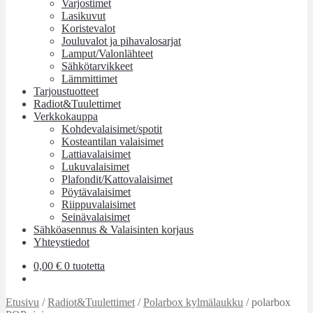
Varjostimet
Lasikuvut
Koristevalot
Jouluvalot ja pihavalosarjat
Lamput/Valonlähteet
Sähkötarvikkeet
Lämmittimet
Tarjoustuotteet
Radiot&Tuulettimet
Verkkokauppa
Kohdevalaisimet/spotit
Kosteantilan valaisimet
Lattiavalaisimet
Lukuvalaisimet
Plafondit/Kattovalaisimet
Pöytävalaisimet
Riippuvalaisimet
Seinävalaisimet
Sähköasennus & Valaisinten korjaus
Yhteystiedot
0,00
€
0 tuotetta
Etusivu
/
Radiot&Tuulettimet
/
Polarbox kylmälaukku
/
polarbox