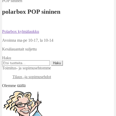
POP sininen
polarbox POP sininen
Artikkelien
Edellinen
Polarbox kylmälaukku
artikkeli
selaus
Avoinna ma-pe 10-17
,
la 10-14
Kesälauantait suljettu
Haku
Etsi:
Haku
Toimitus- ja sopimusehtomme
Tilaus -ja sopimusehdot
Olemme täällä