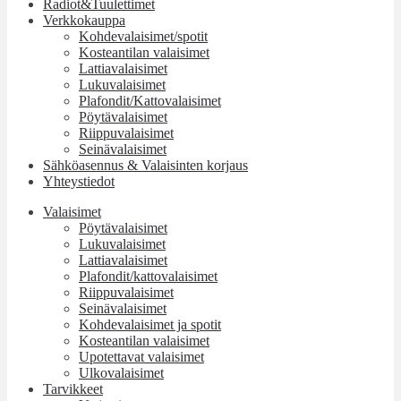
Radiot&Tuulettimet
Verkkokauppa
Kohdevalaisimet/spotit
Kosteantilan valaisimet
Lattiavalaisimet
Lukuvalaisimet
Plafondit/Kattovalaisimet
Pöytävalaisimet
Riippuvalaisimet
Seinävalaisimet
Sähköasennus & Valaisinten korjaus
Yhteystiedot
Valaisimet
Pöytävalaisimet
Lukuvalaisimet
Lattiavalaisimet
Plafondit/kattovalaisimet
Riippuvalaisimet
Seinävalaisimet
Kohdevalaisimet ja spotit
Kosteantilan valaisimet
Upotettavat valaisimet
Ulkovalaisimet
Tarvikkeet