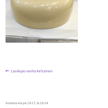
Artikkelien
Edellinen
Lasikupu vanha keltainen
artikkeli
selaus
Avoinna ma-pe 10-17
,
la 10-14