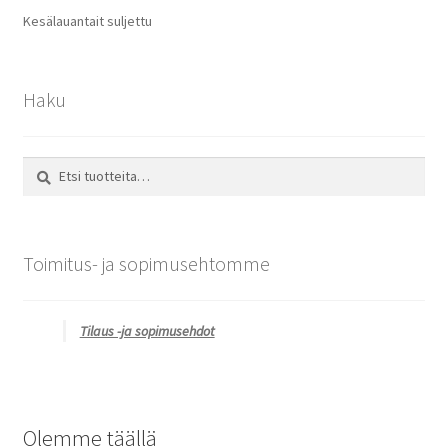
Kesälauantait suljettu
Haku
Etsi:
Haku
Toimitus- ja sopimusehtomme
Tilaus -ja sopimusehdot
Olemme täällä