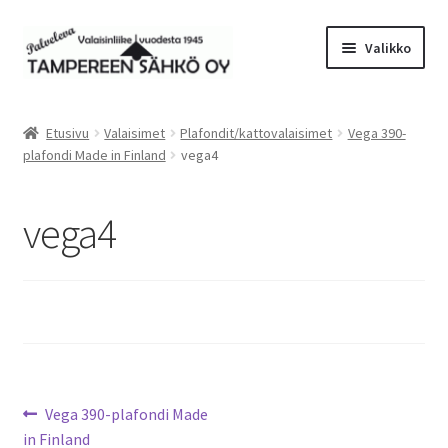
Siirry
Siirry
Valikko
navigointiin
sisältöön
Laajen
Valaisimet
alemm
Etusivu
Valaisimet
Plafondit/kattovalaisimet
Vega 390-
tason
Laajen
plafondi Made in Finland
vega4
Tarvikkeet
valikko
alemm
tason
Tarjoustuotteet
vega4
valikko
Radiot&Tuulettimet
Laajen
Verkkokauppa
alemm
tason
Sähköasennus & Valaisinten korjaus
valikko
Artikkelien
Edellinen
Vega 390-plafondi Made
Yhteystiedot
artikkeli
in Finland