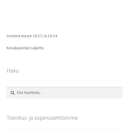
selaus
Avoinna ma-pe 10-17
,
la 10-14
Kesälauantait suljettu
Haku
Etsi:
Haku
Toimitus- ja sopimusehtomme