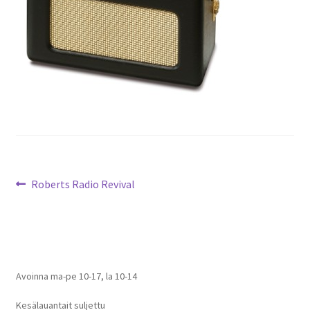
Artikkelien
Edellinen
Roberts Radio Revival
artikkeli
selaus
Avoinna ma-pe 10-17
,
la 10-14
Kesälauantait suljettu