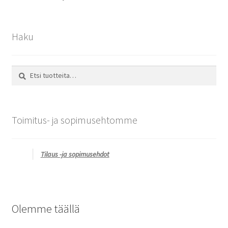
Haku
Etsi:
Haku
Toimitus- ja sopimusehtomme
Tilaus -ja sopimusehdot
Olemme täällä