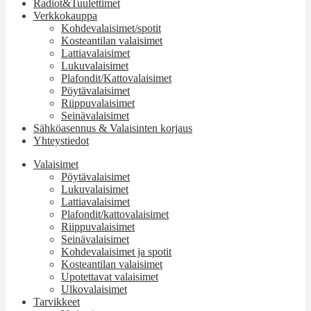
Radiot&Tuulettimet
Verkkokauppa
Kohdevalaisimet/spotit
Kosteantilan valaisimet
Lattiavalaisimet
Lukuvalaisimet
Plafondit/Kattovalaisimet
Pöytävalaisimet
Riippuvalaisimet
Seinävalaisimet
Sähköasennus & Valaisinten korjaus
Yhteystiedot
Valaisimet
Pöytävalaisimet
Lukuvalaisimet
Lattiavalaisimet
Plafondit/kattovalaisimet
Riippuvalaisimet
Seinävalaisimet
Kohdevalaisimet ja spotit
Kosteantilan valaisimet
Upotettavat valaisimet
Ulkovalaisimet
Tarvikkeet