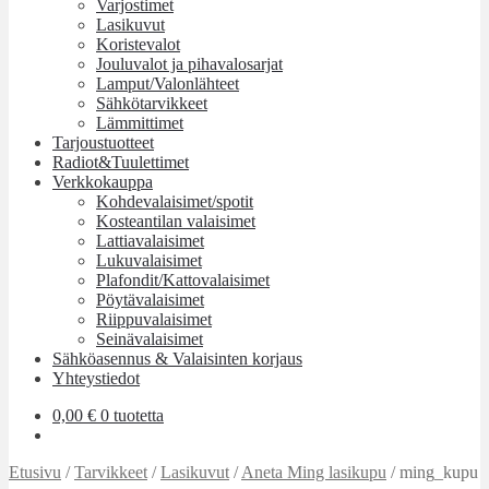
Varjostimet
Lasikuvut
Koristevalot
Jouluvalot ja pihavalosarjat
Lamput/Valonlähteet
Sähkötarvikkeet
Lämmittimet
Tarjoustuotteet
Radiot&Tuulettimet
Verkkokauppa
Kohdevalaisimet/spotit
Kosteantilan valaisimet
Lattiavalaisimet
Lukuvalaisimet
Plafondit/Kattovalaisimet
Pöytävalaisimet
Riippuvalaisimet
Seinävalaisimet
Sähköasennus & Valaisinten korjaus
Yhteystiedot
0,00
€
0 tuotetta
Etusivu
/
Tarvikkeet
/
Lasikuvut
/
Aneta Ming lasikupu
/
ming_kupu