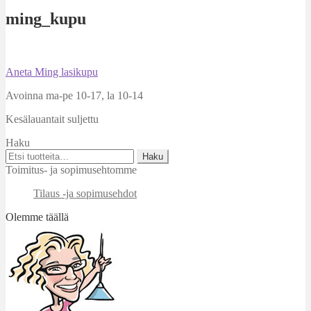
ming_kupu
Artikkelien
Edellinen
Aneta Ming lasikupu
artikkeli
selaus
Avoinna ma-pe 10-17
,
la 10-14
Kesälauantait suljettu
Haku
Etsi:
Haku
Toimitus- ja sopimusehtomme
Tilaus -ja sopimusehdot
Olemme täällä