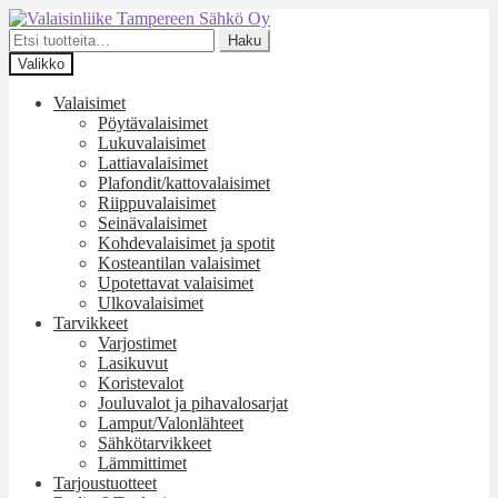
Siirry
Siirry
navigointiin
sisältöön
Etsi:
Haku
Valikko
Valaisimet
Pöytävalaisimet
Lukuvalaisimet
Lattiavalaisimet
Plafondit/kattovalaisimet
Riippuvalaisimet
Seinävalaisimet
Kohdevalaisimet ja spotit
Kosteantilan valaisimet
Upotettavat valaisimet
Ulkovalaisimet
Tarvikkeet
Varjostimet
Lasikuvut
Koristevalot
Jouluvalot ja pihavalosarjat
Lamput/Valonlähteet
Sähkötarvikkeet
Lämmittimet
Tarjoustuotteet