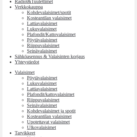
Radiot&Tuulettimet
Verkkokauppa
Kohdevalaisimet/spotit
Kosteantilan valaisimet
Lattiavalaisimet
Lukuvalaisimet
Plafondit/Kattovalaisimet
Pöytävalaisimet
Riippuvalaisimet
Seinävalaisimet
Sähköasennus & Valaisinten korjaus
Yhteystiedot
Valaisimet
Pöytävalaisimet
Lukuvalaisimet
Lattiavalaisimet
Plafondit/kattovalaisimet
Riippuvalaisimet
Seinävalaisimet
Kohdevalaisimet ja spotit
Kosteantilan valaisimet
Upotettavat valaisimet
Ulkovalaisimet
Tarvikkeet