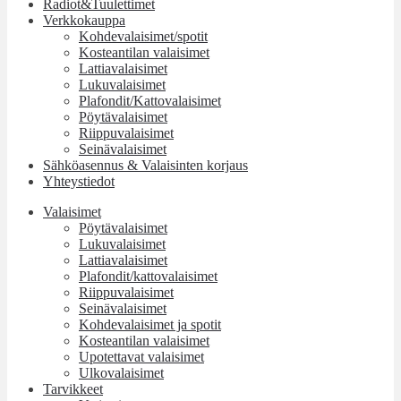
Radiot&Tuulettimet
Verkkokauppa
Kohdevalaisimet/spotit
Kosteantilan valaisimet
Lattiavalaisimet
Lukuvalaisimet
Plafondit/Kattovalaisimet
Pöytävalaisimet
Riippuvalaisimet
Seinävalaisimet
Sähköasennus & Valaisinten korjaus
Yhteystiedot
Valaisimet
Pöytävalaisimet
Lukuvalaisimet
Lattiavalaisimet
Plafondit/kattovalaisimet
Riippuvalaisimet
Seinävalaisimet
Kohdevalaisimet ja spotit
Kosteantilan valaisimet
Upotettavat valaisimet
Ulkovalaisimet
Tarvikkeet