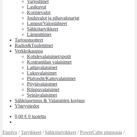
Varjostimet
Lasikuvut
Koristevalot
Jouluvalot ja pihavalosarjat
Lamput/Valonlähteet
Sähkötarvikkeet
Lämmittimet
Tarjoustuotteet
Radiot&Tuulettimet
Verkkokauppa
Kohdevalaisimet/spotit
Kosteantilan valaisimet
Lattiavalaisimet
Lukuvalaisimet
Plafondit/Kattovalaisimet
Pöytävalaisimet
Riippuvalaisimet
Seinävalaisimet
Sähköasennus & Valaisinten korjaus
Yhteystiedot
0,00
€
0 tuotetta
Etusivu
/
Tarvikkeet
/
Sähkötarvikkeet
/
PowerCube pistorasia
/