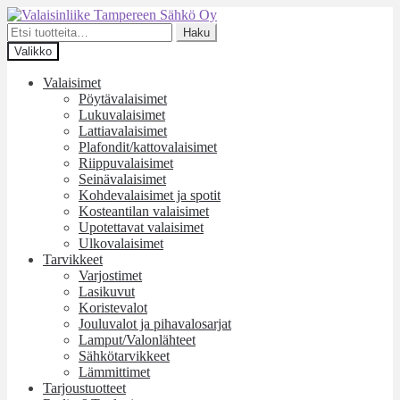
Siirry
Siirry
navigointiin
sisältöön
Etsi:
Haku
Valikko
Valaisimet
Pöytävalaisimet
Lukuvalaisimet
Lattiavalaisimet
Plafondit/kattovalaisimet
Riippuvalaisimet
Seinävalaisimet
Kohdevalaisimet ja spotit
Kosteantilan valaisimet
Upotettavat valaisimet
Ulkovalaisimet
Tarvikkeet
Varjostimet
Lasikuvut
Koristevalot
Jouluvalot ja pihavalosarjat
Lamput/Valonlähteet
Sähkötarvikkeet
Lämmittimet
Tarjoustuotteet