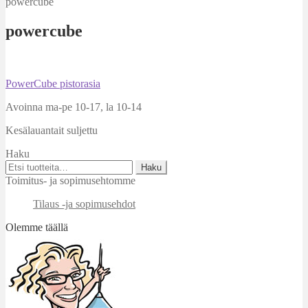
powercube
powercube
Artikkelien
Edellinen
PowerCube pistorasia
artikkeli
selaus
Avoinna ma-pe 10-17
,
la 10-14
Kesälauantait suljettu
Haku
Etsi:
Haku
Toimitus- ja sopimusehtomme
Tilaus -ja sopimusehdot
Olemme täällä