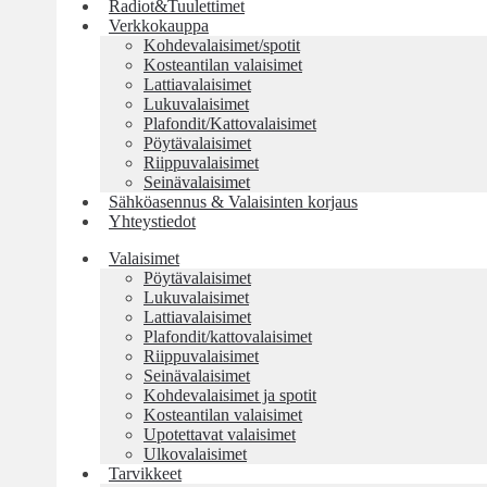
Radiot&Tuulettimet
Verkkokauppa
Kohdevalaisimet/spotit
Kosteantilan valaisimet
Lattiavalaisimet
Lukuvalaisimet
Plafondit/Kattovalaisimet
Pöytävalaisimet
Riippuvalaisimet
Seinävalaisimet
Sähköasennus & Valaisinten korjaus
Yhteystiedot
Valaisimet
Pöytävalaisimet
Lukuvalaisimet
Lattiavalaisimet
Plafondit/kattovalaisimet
Riippuvalaisimet
Seinävalaisimet
Kohdevalaisimet ja spotit
Kosteantilan valaisimet
Upotettavat valaisimet
Ulkovalaisimet
Tarvikkeet