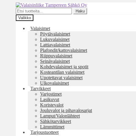
Siirry
Siirry
navigointiin
sisältöön
Etsi:
Haku
Valikko
Valaisimet
Pöytävalaisimet
Lukuvalaisimet
Lattiavalaisimet
Plafondit/kattovalaisimet
Riippuvalaisimet
Seinävalaisimet
Kohdevalaisimet ja spotit
Kosteantilan valaisimet
Upotettavat valaisimet
Ulkovalaisimet
Tarvikkeet
Varjostimet
Lasikuvut
Koristevalot
Jouluvalot ja pihavalosarjat
Lamput/Valonlähteet
Sähkötarvikkeet
Lämmittimet
Tarjoustuotteet