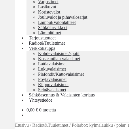
Varjostimet
Lasikuvut
Koristevalot
Jouluvalot ja pihavalosarjat
Lamput/Valonlähteet
Sähkötarvikkeet
Lämmittimet
Tarjoustuotteet
Radiot&Tuulettimet
Verkkokauppa
Kohdevalaisimet/spotit
Kosteantilan valaisimet
Lattiavalaisimet
Lukuvalaisimet
Plafondit/Kattovalaisimet
Pöytävalaisimet
Riippuvalaisimet
Seinävalaisimet
Sähköasennus & Valaisinten korjaus
Yhteystiedot
0,00
€
0 tuotetta
Etusivu
/
Radiot&Tuulettimet
/
Polarbox kylmälaukku
/
polar_