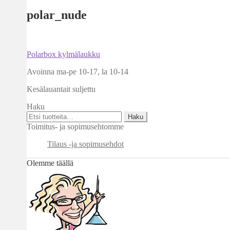
polar_nude
Artikkelien
Edellinen
Polarbox kylmälaukku
artikkeli
selaus
Avoinna ma-pe 10-17
,
la 10-14
Kesälauantait suljettu
Haku
Etsi:
Haku
Toimitus- ja sopimusehtomme
Tilaus -ja sopimusehdot
Olemme täällä