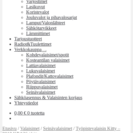
Varjostimet
alemman
Lasikuvut
tason
Koristevalot
valikko
Jouluvalot ja pihavalosarjat
Lamput/Valonlähteet
Sähkötarvikkeet
Lämmittimet
Tarjoustuotteet
Radiot&Tuulettimet
Verkkokauppa
Laajenna
Kohdevalaisimet/spotit
alemman
Kosteantilan valaisimet
tason
Lattiavalaisimet
valikko
Lukuvalaisimet
Plafondit/Kattovalaisimet
Pöytävalaisimet
Riippuvalaisimet
Seinävalaisimet
Sähköasennus & Valaisinten korjaus
Yhteystiedot
0,00
€
0 tuotetta
Etusivu
/
Valaisimet
/
Seinävalaisimet
/
Työpistevalaisin Kitty –