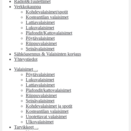
Radiot&Tuulettimet
Verkkokauppa
Kohdevalaisimet/spotit
Kosteantilan valaisimet
Lattiavalaisimet
Lukuvalaisimet
Plafondit/Kattovalaisimet
Pöytävalaisimet
Riippuvalaisimet
Seinävalaisimet
Sähköasennus & Valaisinten korjaus
Yhteystiedot
Valaisimet
Laajenna
Pöytävalaisimet
alemman
Lukuvalaisimet
tason
Lattiavalaisimet
valikko
Plafondit/kattovalaisimet
Riippuvalaisimet
Seinävalaisimet
Kohdevalaisimet ja spotit
Kosteantilan valaisimet
Upotettavat valaisimet
Ulkovalaisimet
Tarvikkeet
Laajenna