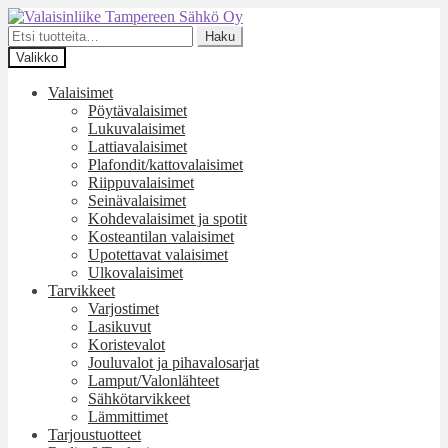
Siirry
Siirry
navigointiin
sisältöön
Etsi:
Haku
Valikko
Valaisimet
Pöytävalaisimet
Lukuvalaisimet
Lattiavalaisimet
Plafondit/kattovalaisimet
Riippuvalaisimet
Seinävalaisimet
Kohdevalaisimet ja spotit
Kosteantilan valaisimet
Upotettavat valaisimet
Ulkovalaisimet
Tarvikkeet
Varjostimet
Lasikuvut
Koristevalot
Jouluvalot ja pihavalosarjat
Lamput/Valonlähteet
Sähkötarvikkeet
Lämmittimet
Tarjoustuotteet