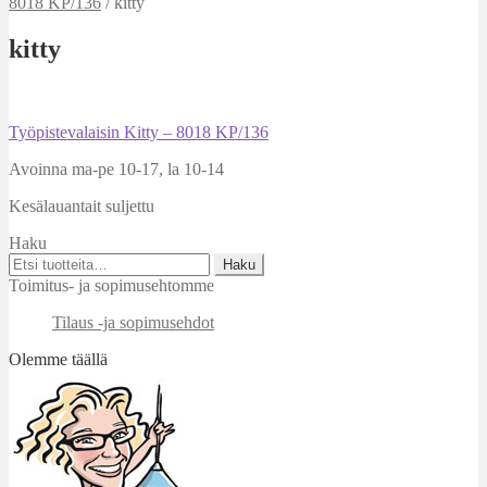
8018 KP/136
/
kitty
kitty
Artikkelien
Edellinen
Työpistevalaisin Kitty – 8018 KP/136
artikkeli
selaus
Avoinna ma-pe 10-17
,
la 10-14
Kesälauantait suljettu
Haku
Etsi:
Haku
Toimitus- ja sopimusehtomme
Tilaus -ja sopimusehdot
Olemme täällä