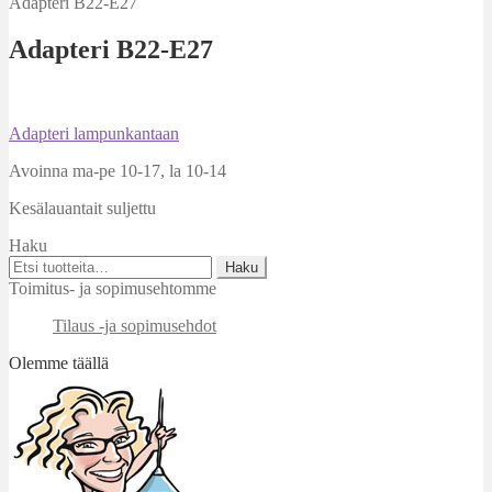
Adapteri B22-E27
Adapteri B22-E27
Artikkelien
Edellinen
Adapteri lampunkantaan
artikkeli
selaus
Avoinna ma-pe 10-17
,
la 10-14
Kesälauantait suljettu
Haku
Etsi:
Haku
Toimitus- ja sopimusehtomme
Tilaus -ja sopimusehdot
Olemme täällä