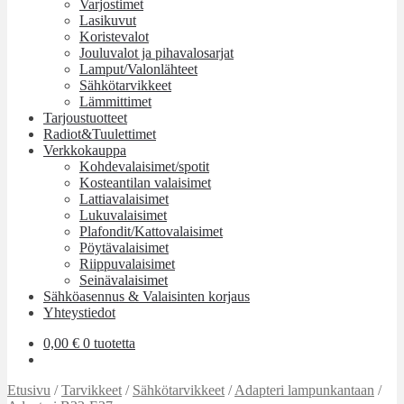
Varjostimet
Lasikuvut
Koristevalot
Jouluvalot ja pihavalosarjat
Lamput/Valonlähteet
Sähkötarvikkeet
Lämmittimet
Tarjoustuotteet
Radiot&Tuulettimet
Verkkokauppa
Kohdevalaisimet/spotit
Kosteantilan valaisimet
Lattiavalaisimet
Lukuvalaisimet
Plafondit/Kattovalaisimet
Pöytävalaisimet
Riippuvalaisimet
Seinävalaisimet
Sähköasennus & Valaisinten korjaus
Yhteystiedot
0,00
€
0 tuotetta
Etusivu
/
Tarvikkeet
/
Sähkötarvikkeet
/
Adapteri lampunkantaan
/