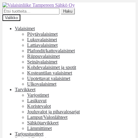
Siirry
Siirry
navigointiin
sisältöön
Etsi:
Haku
Valikko
Valaisimet
Pöytävalaisimet
Lukuvalaisimet
Lattiavalaisimet
Plafondit/kattovalaisimet
Riippuvalaisimet
Seinävalaisimet
Kohdevalaisimet ja spotit
Kosteantilan valaisimet
Upotettavat valaisimet
Ulkovalaisimet
Tarvikkeet
Varjostimet
Lasikuvut
Koristevalot
Jouluvalot ja pihavalosarjat
Lamput/Valonlähteet
Sähkötarvikkeet
Lämmittimet
Tarjoustuotteet