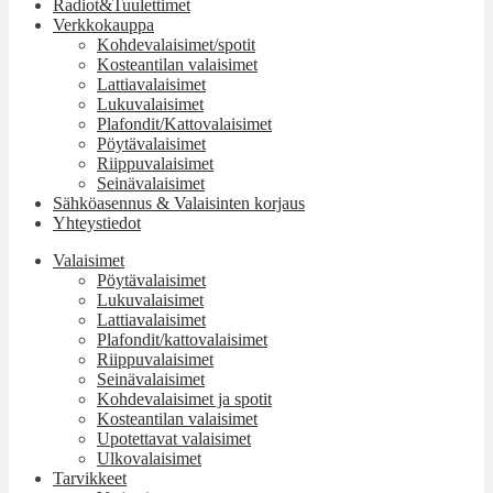
Radiot&Tuulettimet
Verkkokauppa
Kohdevalaisimet/spotit
Kosteantilan valaisimet
Lattiavalaisimet
Lukuvalaisimet
Plafondit/Kattovalaisimet
Pöytävalaisimet
Riippuvalaisimet
Seinävalaisimet
Sähköasennus & Valaisinten korjaus
Yhteystiedot
Valaisimet
Pöytävalaisimet
Lukuvalaisimet
Lattiavalaisimet
Plafondit/kattovalaisimet
Riippuvalaisimet
Seinävalaisimet
Kohdevalaisimet ja spotit
Kosteantilan valaisimet
Upotettavat valaisimet
Ulkovalaisimet
Tarvikkeet