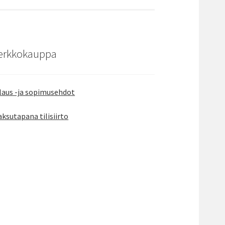
erkkokauppa
laus -ja sopimusehdot
ksutapana tilisiirto