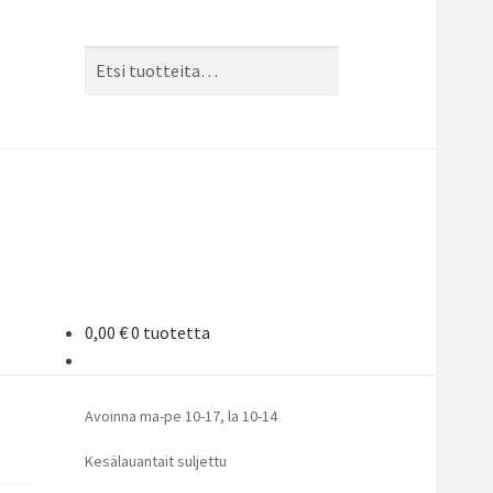
Etsi:
Haku
0,00
€
0 tuotetta
Avoinna ma-pe 10-17
,
la 10-14
Kesälauantait suljettu