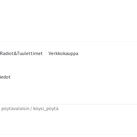
Radiot&Tuulettimet
Verkkokauppa
iedot
 pöytävalaisin
/
köysi_pöytä