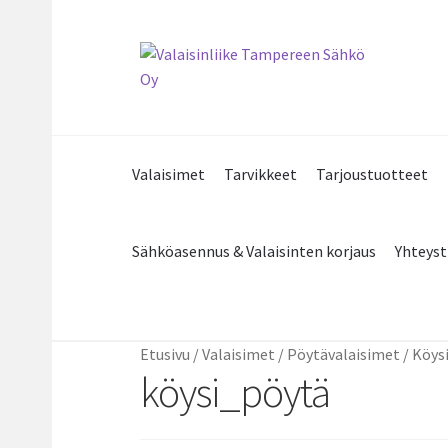
Siirry
Siirry
navigointiin
sisältöön
Valaisimet
Tarvikkeet
Tarjoustuotteet
Sähköasennus & Valaisinten korjaus
Yhteyst
Etusivu
/
Valaisimet
/
Pöytävalaisimet
/
Köysi
köysi_pöytä