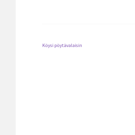
Artikkelien
Edellinen
Köysi pöytävalaisin
artikkeli
selaus