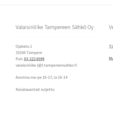
Valaisinliike Tampereen Sähkö Oy
V
Ojakatu 1
Ti
33100 Tampere
Ma
Puh.
03-222 6599
valaisinliike (@) tampereensahko.fi
Avoinna ma-pe 10-17
,
la 10-14
Kesälauantait suljettu