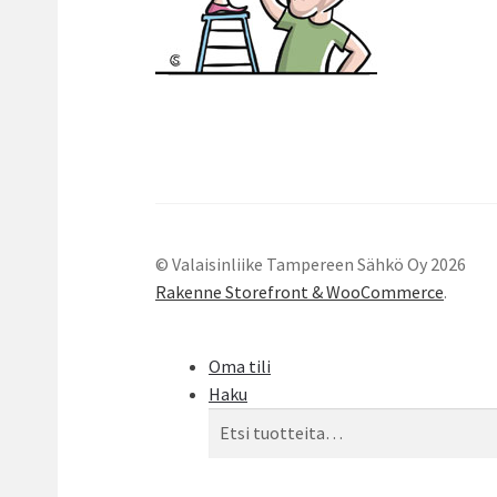
© Valaisinliike Tampereen Sähkö Oy 2026
Rakenne Storefront & WooCommerce
.
Oma tili
Haku
Etsi:
Haku