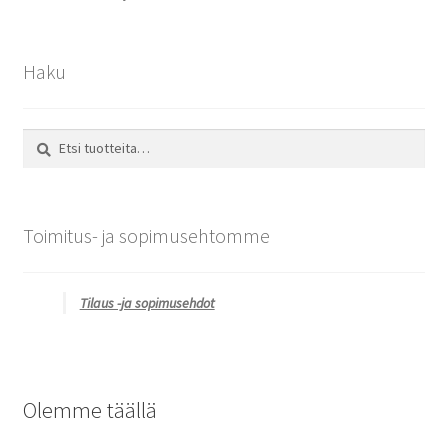
Haku
Etsi:
Haku
Toimitus- ja sopimusehtomme
Tilaus -ja sopimusehdot
Olemme täällä