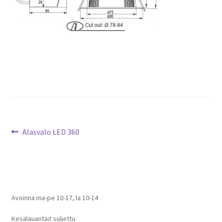
Artikkelien
Edellinen
Alasvalo LED 360
artikkeli
selaus
Avoinna ma-pe 10-17
,
la 10-14
Kesälauantait suljettu