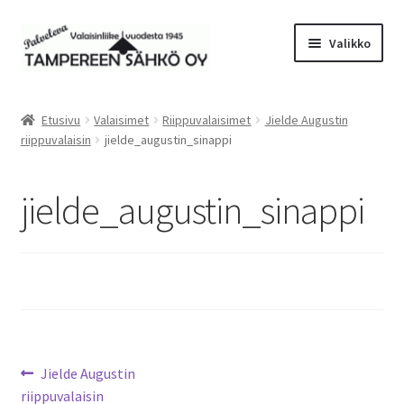
Siirry
Siirry
Valikko
navigointiin
sisältöön
Laajen
Valaisimet
alemm
Etusivu
Valaisimet
Riippuvalaisimet
Jielde Augustin
tason
Laajen
riippuvalaisin
jielde_augustin_sinappi
Tarvikkeet
valikko
alemm
tason
Tarjoustuotteet
jielde_augustin_sinappi
valikko
Radiot&Tuulettimet
Laajen
Verkkokauppa
alemm
tason
Sähköasennus & Valaisinten korjaus
valikko
Artikkelien
Edellinen
Jielde Augustin
Yhteystiedot
artikkeli
riippuvalaisin