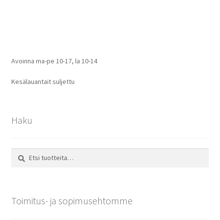
selaus
Avoinna ma-pe 10-17
,
la 10-14
Kesälauantait suljettu
Haku
Etsi:
Haku
Toimitus- ja sopimusehtomme