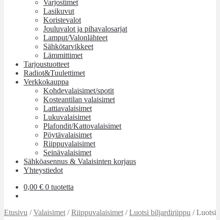
Varjostimet
Lasikuvut
Koristevalot
Jouluvalot ja pihavalosarjat
Lamput/Valonlähteet
Sähkötarvikkeet
Lämmittimet
Tarjoustuotteet
Radiot&Tuulettimet
Verkkokauppa
Kohdevalaisimet/spotit
Kosteantilan valaisimet
Lattiavalaisimet
Lukuvalaisimet
Plafondit/Kattovalaisimet
Pöytävalaisimet
Riippuvalaisimet
Seinävalaisimet
Sähköasennus & Valaisinten korjaus
Yhteystiedot
0,00
€
0 tuotetta
Etusivu
/
Valaisimet
/
Riippuvalaisimet
/
Luotsi biljardiriippu
/
Luotsi