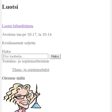
Luotsi
Artikkelien
Edellinen
Luotsi biljardiriippu
artikkeli
selaus
Avoinna ma-pe 10-17
,
la 10-14
Kesälauantait suljettu
Haku
Etsi:
Haku
Toimitus- ja sopimusehtomme
Tilaus -ja sopimusehdot
Olemme täällä