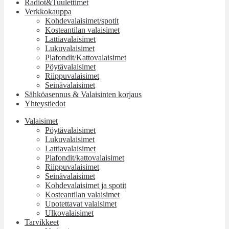
Radiot&Tuulettimet
Verkkokauppa
Kohdevalaisimet/spotit
Kosteantilan valaisimet
Lattiavalaisimet
Lukuvalaisimet
Plafondit/Kattovalaisimet
Pöytävalaisimet
Riippuvalaisimet
Seinävalaisimet
Sähköasennus & Valaisinten korjaus
Yhteystiedot
Valaisimet
Pöytävalaisimet
Lukuvalaisimet
Lattiavalaisimet
Plafondit/kattovalaisimet
Riippuvalaisimet
Seinävalaisimet
Kohdevalaisimet ja spotit
Kosteantilan valaisimet
Upotettavat valaisimet
Ulkovalaisimet
Tarvikkeet