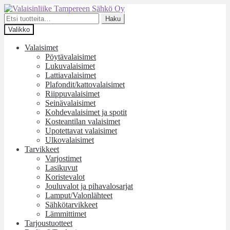
Siirry
Siirry
navigointiin
sisältöön
Etsi:
Haku
Valikko
Valaisimet
Pöytävalaisimet
Lukuvalaisimet
Lattiavalaisimet
Plafondit/kattovalaisimet
Riippuvalaisimet
Seinävalaisimet
Kohdevalaisimet ja spotit
Kosteantilan valaisimet
Upotettavat valaisimet
Ulkovalaisimet
Tarvikkeet
Varjostimet
Lasikuvut
Koristevalot
Jouluvalot ja pihavalosarjat
Lamput/Valonlähteet
Sähkötarvikkeet
Lämmittimet
Tarjoustuotteet