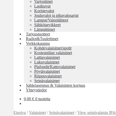
Varjostimet
Lasikuvut
Koristevalot
Jouluvalot ja pihavalosarjat
Lamput/Valonlähteet
Sähkötarvikkeet
Lämmittimet
Tarjoustuotteet
Radiot&Tuulettimet
Verkkokauppa
Kohdevalaisimet/spotit
Kosteantilan valaisimet
Lattiavalaisimet
Lukuvalaisimet
Plafondit/Kattovalaisimet
Pöytävalaisimet
Riippuvalaisimet
Seinävalaisimet
Sähköasennus & Valaisinten korjaus
Yhteystiedot
0,00
€
0 tuotetta
Etusivu
/
Valaisimet
/
Seinävalaisimet
/
View seinävalaisin IP4