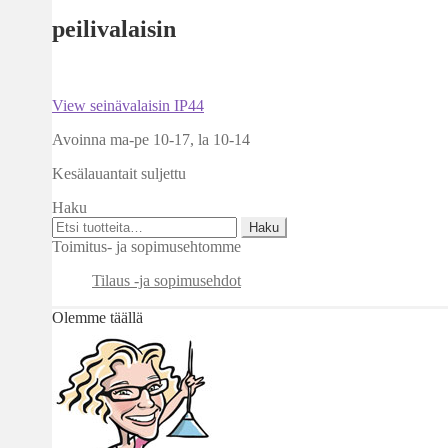
peilivalaisin
Artikkelien
Edellinen
View seinävalaisin IP44
artikkeli
selaus
Avoinna ma-pe 10-17
,
la 10-14
Kesälauantait suljettu
Haku
Etsi:
Haku
Toimitus- ja sopimusehtomme
Tilaus -ja sopimusehdot
Olemme täällä