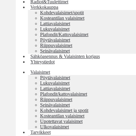
Radiot&Tuulettimet
Verkkokauppa
Kohdevalaisimet/spotit
Kosteantilan valaisimet
Lattiavalaisimet
Lukuvalaisimet
Plafondit/Kattovalaisimet
Pöytävalaisimet
Riippuvalaisimet
Seinävalaisimet
Sähköasennus & Valaisinten korjaus
Yhteystiedot
Valaisimet
Pöytävalaisimet
Lukuvalaisimet
Lattiavalaisimet
Plafondit/kattovalaisimet
Riippuvalaisimet
Seinävalaisimet
Kohdevalaisimet ja spotit
Kosteantilan valaisimet
Upotettavat valaisimet
Ulkovalaisimet
Tarvikkeet