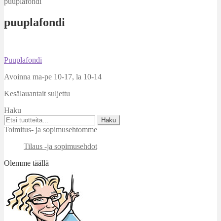
puuplafondi
puuplafondi
Artikkelien
Edellinen
Puuplafondi
artikkeli
selaus
Avoinna ma-pe 10-17
,
la 10-14
Kesälauantait suljettu
Haku
Etsi:
Haku
Toimitus- ja sopimusehtomme
Tilaus -ja sopimusehdot
Olemme täällä