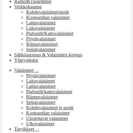
Radiot&Tuulettimet
Verkkokauppa
Kohdevalaisimet/spotit
Kosteantilan valaisimet
Lattiavalaisimet
Lukuvalaisimet
Plafondit/Kattovalaisimet
Pöytävalaisimet
Riippuvalaisimet
Seinävalaisimet
Sähköasennus & Valaisinten korjaus
Yhteystiedot
Valaisimet
Laajenna
Pöytävalaisimet
alemman
Lukuvalaisimet
tason
Lattiavalaisimet
valikko
Plafondit/kattovalaisimet
Riippuvalaisimet
Seinävalaisimet
Kohdevalaisimet ja spotit
Kosteantilan valaisimet
Upotettavat valaisimet
Ulkovalaisimet
Tarvikkeet
Laajenna