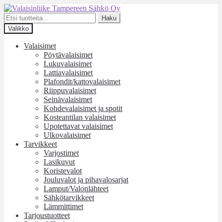
Siirry
Siirry
navigointiin
sisältöön
Etsi:
Haku
Valikko
Valaisimet
Pöytävalaisimet
Lukuvalaisimet
Lattiavalaisimet
Plafondit/kattovalaisimet
Riippuvalaisimet
Seinävalaisimet
Kohdevalaisimet ja spotit
Kosteantilan valaisimet
Upotettavat valaisimet
Ulkovalaisimet
Tarvikkeet
Varjostimet
Lasikuvut
Koristevalot
Jouluvalot ja pihavalosarjat
Lamput/Valonlähteet
Sähkötarvikkeet
Lämmittimet
Tarjoustuotteet