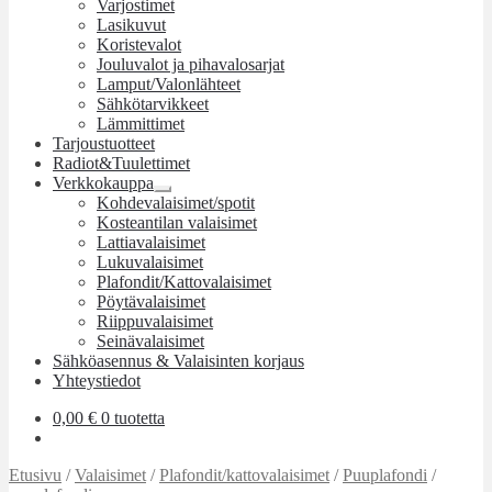
Varjostimet
alemman
Lasikuvut
tason
Koristevalot
valikko
Jouluvalot ja pihavalosarjat
Lamput/Valonlähteet
Sähkötarvikkeet
Lämmittimet
Tarjoustuotteet
Radiot&Tuulettimet
Verkkokauppa
Laajenna
Kohdevalaisimet/spotit
alemman
Kosteantilan valaisimet
tason
Lattiavalaisimet
valikko
Lukuvalaisimet
Plafondit/Kattovalaisimet
Pöytävalaisimet
Riippuvalaisimet
Seinävalaisimet
Sähköasennus & Valaisinten korjaus
Yhteystiedot
0,00
€
0 tuotetta
Etusivu
/
Valaisimet
/
Plafondit/kattovalaisimet
/
Puuplafondi
/