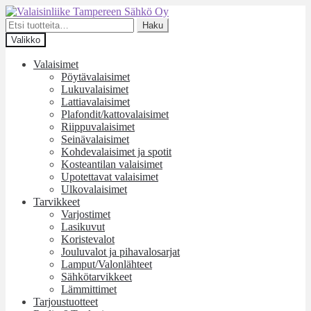
Siirry
Siirry
navigointiin
sisältöön
Etsi:
Haku
Valikko
Valaisimet
Pöytävalaisimet
Lukuvalaisimet
Lattiavalaisimet
Plafondit/kattovalaisimet
Riippuvalaisimet
Seinävalaisimet
Kohdevalaisimet ja spotit
Kosteantilan valaisimet
Upotettavat valaisimet
Ulkovalaisimet
Tarvikkeet
Varjostimet
Lasikuvut
Koristevalot
Jouluvalot ja pihavalosarjat
Lamput/Valonlähteet
Sähkötarvikkeet
Lämmittimet
Tarjoustuotteet