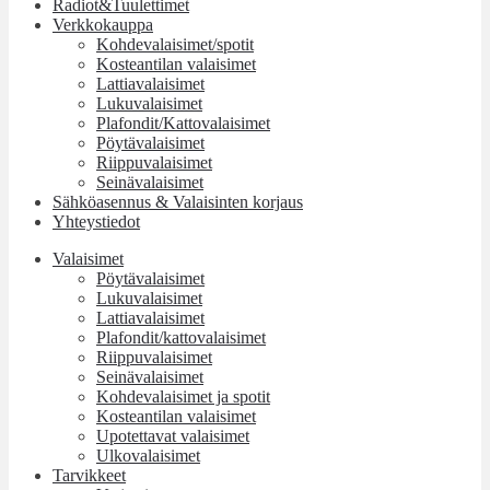
Radiot&Tuulettimet
Verkkokauppa
Kohdevalaisimet/spotit
Kosteantilan valaisimet
Lattiavalaisimet
Lukuvalaisimet
Plafondit/Kattovalaisimet
Pöytävalaisimet
Riippuvalaisimet
Seinävalaisimet
Sähköasennus & Valaisinten korjaus
Yhteystiedot
Valaisimet
Pöytävalaisimet
Lukuvalaisimet
Lattiavalaisimet
Plafondit/kattovalaisimet
Riippuvalaisimet
Seinävalaisimet
Kohdevalaisimet ja spotit
Kosteantilan valaisimet
Upotettavat valaisimet
Ulkovalaisimet
Tarvikkeet