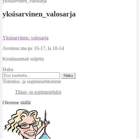
yksisarvinen_valosarja
yksisarvinen_valosarja
Artikkelien
Edellinen
Yksisarvinen- valosarja
artikkeli
selaus
Avoinna ma-pe 10-17
,
la 10-14
Kesälauantait suljettu
Haku
Etsi:
Haku
Toimitus- ja sopimusehtomme
Tilaus -ja sopimusehdot
Olemme täällä