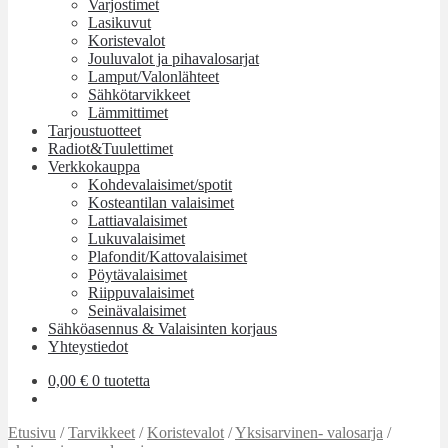
Varjostimet
Lasikuvut
Koristevalot
Jouluvalot ja pihavalosarjat
Lamput/Valonlähteet
Sähkötarvikkeet
Lämmittimet
Tarjoustuotteet
Radiot&Tuulettimet
Verkkokauppa
Kohdevalaisimet/spotit
Kosteantilan valaisimet
Lattiavalaisimet
Lukuvalaisimet
Plafondit/Kattovalaisimet
Pöytävalaisimet
Riippuvalaisimet
Seinävalaisimet
Sähköasennus & Valaisinten korjaus
Yhteystiedot
0,00
€
0 tuotetta
Etusivu
/
Tarvikkeet
/
Koristevalot
/
Yksisarvinen- valosarja
/