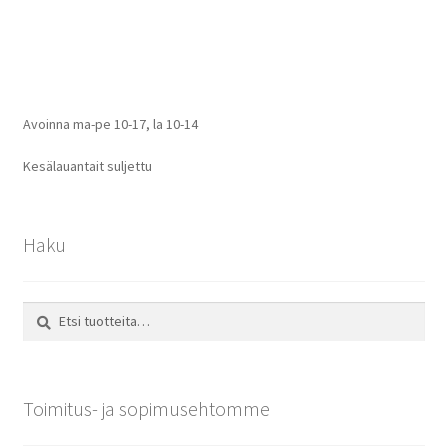
selaus
Avoinna ma-pe 10-17
,
la 10-14
Kesälauantait suljettu
Haku
Etsi:
Haku
Toimitus- ja sopimusehtomme