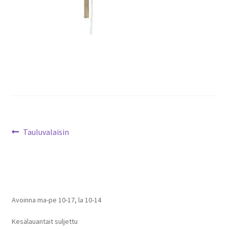
Artikkelien
Edellinen
Tauluvalaisin
artikkeli
selaus
Avoinna ma-pe 10-17
,
la 10-14
Kesälauantait suljettu