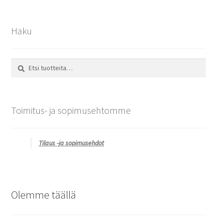
Haku
Etsi:
Haku
Toimitus- ja sopimusehtomme
Tilaus -ja sopimusehdot
Olemme täällä