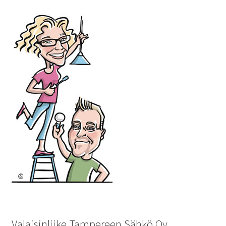
Valaisinliike Tampereen Sähkö Oy