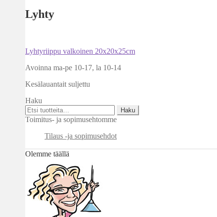
Lyhty
Artikkelien
Edellinen
Lyhtyriippu valkoinen 20x20x25cm
artikkeli
selaus
Avoinna ma-pe 10-17
,
la 10-14
Kesälauantait suljettu
Haku
Etsi:
Haku
Toimitus- ja sopimusehtomme
Tilaus -ja sopimusehdot
Olemme täällä