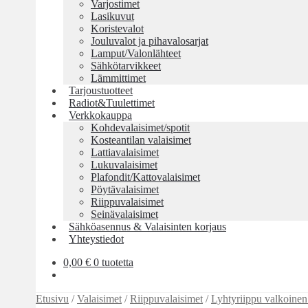
Varjostimet
Lasikuvut
Koristevalot
Jouluvalot ja pihavalosarjat
Lamput/Valonlähteet
Sähkötarvikkeet
Lämmittimet
Tarjoustuotteet
Radiot&Tuulettimet
Verkkokauppa
Kohdevalaisimet/spotit
Kosteantilan valaisimet
Lattiavalaisimet
Lukuvalaisimet
Plafondit/Kattovalaisimet
Pöytävalaisimet
Riippuvalaisimet
Seinävalaisimet
Sähköasennus & Valaisinten korjaus
Yhteystiedot
0,00
€
0 tuotetta
Etusivu
/
Valaisimet
/
Riippuvalaisimet
/
Lyhtyriippu valkoin