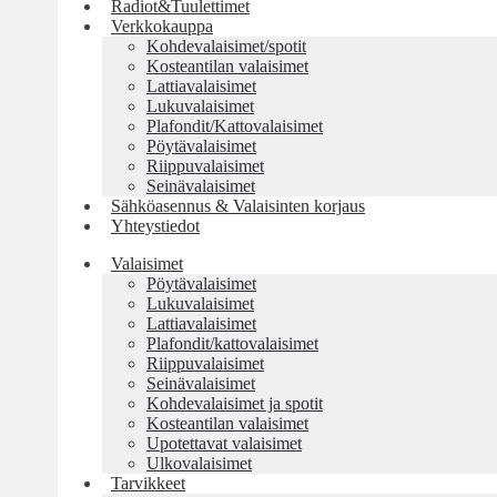
Radiot&Tuulettimet
Verkkokauppa
Kohdevalaisimet/spotit
Kosteantilan valaisimet
Lattiavalaisimet
Lukuvalaisimet
Plafondit/Kattovalaisimet
Pöytävalaisimet
Riippuvalaisimet
Seinävalaisimet
Sähköasennus & Valaisinten korjaus
Yhteystiedot
Valaisimet
Pöytävalaisimet
Lukuvalaisimet
Lattiavalaisimet
Plafondit/kattovalaisimet
Riippuvalaisimet
Seinävalaisimet
Kohdevalaisimet ja spotit
Kosteantilan valaisimet
Upotettavat valaisimet
Ulkovalaisimet
Tarvikkeet