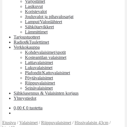
Varjostimet
Lasikuvut
Koristevalot
Jouluvalot ja pihavalosarjat
Lamput/Valonlähteet
Sähkötarvikkeet
Lämmittimet
Tarjoustuotteet
Radiot&Tuulettimet
Verkkokauppa
Kohdevalaisimet/spotit
Kosteantilan valaisimet
Lattiavalaisimet
Lukuvalaisimet
Plafondit/Kattovalaisimet
Pöytävalaisimet
Riippuvalaisimet
Seinävalaisimet
Sähköasennus & Valaisinten korjaus
Yhteystiedot
0,00
€
0 tuotetta
Etusivu
/
Valaisimet
/
Riippuvalaisimet
/
Hissivalaisin 43cm
/