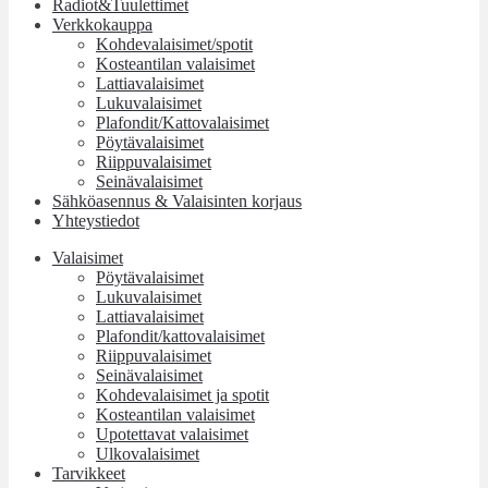
Radiot&Tuulettimet
Verkkokauppa
Kohdevalaisimet/spotit
Kosteantilan valaisimet
Lattiavalaisimet
Lukuvalaisimet
Plafondit/Kattovalaisimet
Pöytävalaisimet
Riippuvalaisimet
Seinävalaisimet
Sähköasennus & Valaisinten korjaus
Yhteystiedot
Valaisimet
Pöytävalaisimet
Lukuvalaisimet
Lattiavalaisimet
Plafondit/kattovalaisimet
Riippuvalaisimet
Seinävalaisimet
Kohdevalaisimet ja spotit
Kosteantilan valaisimet
Upotettavat valaisimet
Ulkovalaisimet
Tarvikkeet