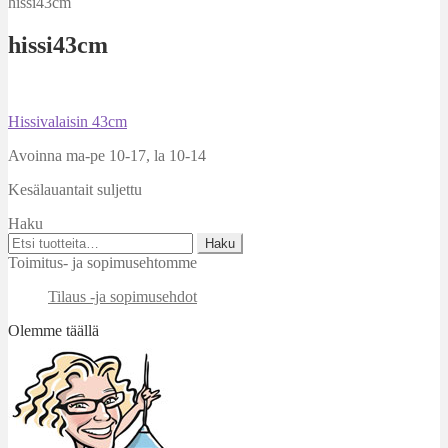
hissi43cm
hissi43cm
Artikkelien
Edellinen
Hissivalaisin 43cm
artikkeli
selaus
Avoinna ma-pe 10-17
,
la 10-14
Kesälauantait suljettu
Haku
Etsi:
Haku
Toimitus- ja sopimusehtomme
Tilaus -ja sopimusehdot
Olemme täällä