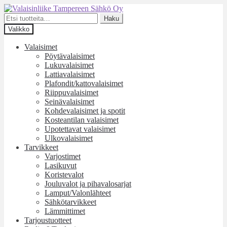
Siirry
Siirry
navigointiin
sisältöön
Etsi:
Haku
Valikko
Valaisimet
Pöytävalaisimet
Lukuvalaisimet
Lattiavalaisimet
Plafondit/kattovalaisimet
Riippuvalaisimet
Seinävalaisimet
Kohdevalaisimet ja spotit
Kosteantilan valaisimet
Upotettavat valaisimet
Ulkovalaisimet
Tarvikkeet
Varjostimet
Lasikuvut
Koristevalot
Jouluvalot ja pihavalosarjat
Lamput/Valonlähteet
Sähkötarvikkeet
Lämmittimet
Tarjoustuotteet