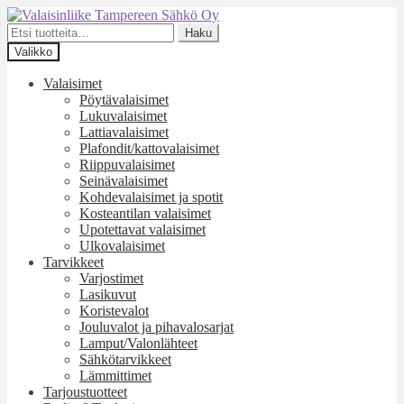
Siirry
Siirry
navigointiin
sisältöön
Etsi:
Haku
Valikko
Valaisimet
Pöytävalaisimet
Lukuvalaisimet
Lattiavalaisimet
Plafondit/kattovalaisimet
Riippuvalaisimet
Seinävalaisimet
Kohdevalaisimet ja spotit
Kosteantilan valaisimet
Upotettavat valaisimet
Ulkovalaisimet
Tarvikkeet
Varjostimet
Lasikuvut
Koristevalot
Jouluvalot ja pihavalosarjat
Lamput/Valonlähteet
Sähkötarvikkeet
Lämmittimet
Tarjoustuotteet