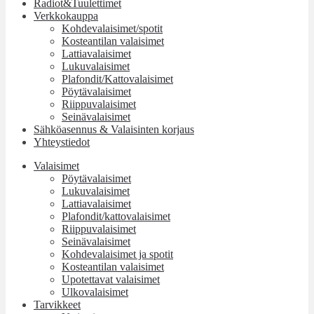
Radiot&Tuulettimet
Verkkokauppa
Kohdevalaisimet/spotit
Kosteantilan valaisimet
Lattiavalaisimet
Lukuvalaisimet
Plafondit/Kattovalaisimet
Pöytävalaisimet
Riippuvalaisimet
Seinävalaisimet
Sähköasennus & Valaisinten korjaus
Yhteystiedot
Valaisimet
Pöytävalaisimet
Lukuvalaisimet
Lattiavalaisimet
Plafondit/kattovalaisimet
Riippuvalaisimet
Seinävalaisimet
Kohdevalaisimet ja spotit
Kosteantilan valaisimet
Upotettavat valaisimet
Ulkovalaisimet
Tarvikkeet