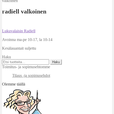
valkoinen
radiell valkoinen
Artikkelien
Edellinen
Lukuvalaisin Radiell
artikkeli
selaus
Avoinna ma-pe 10-17
,
la 10-14
Kesälauantait suljettu
Haku
Etsi:
Haku
Toimitus- ja sopimusehtomme
Tilaus -ja sopimusehdot
Olemme täällä