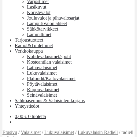
Varjostimet
Lasikuvut
Koristevalot
Jouluvalot ja pihavalosarjat
Lamput/Valonlähteet
Sähkötarvikkeet
Lämmittimet
Tarjoustuotteet
Radiot&Tuulettimet
Verkkokauppa
Kohdevalaisimet/spotit
Kosteantilan valaisimet
Lattiavalaisimet
Lukuvalaisimet
Plafondit/Kattovalaisimet
Pöytävalaisimet
Riippuvalaisimet
Seinävalaisimet
Sähköasennus & Valaisinten korjaus
Yhteystiedot
0,00
€
0 tuotetta
Etusivu
/
Valaisimet
/
Lukuvalaisimet
/
Lukuvalaisin Radiell
/
radiell