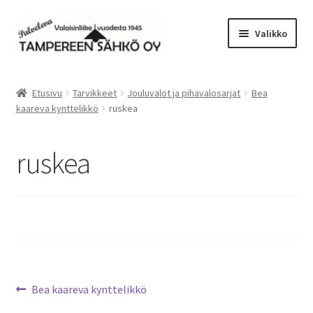
Siirry
Siirry
Valikko
navigointiin
sisältöön
Laajen
Valaisimet
alemm
Etusivu
Tarvikkeet
Jouluvalot ja pihavalosarjat
Bea
tason
Laajen
kaareva kynttelikkö
ruskea
Tarvikkeet
valikko
alemm
tason
Tarjoustuotteet
ruskea
valikko
Radiot&Tuulettimet
Laajen
Verkkokauppa
alemm
tason
Sähköasennus & Valaisinten korjaus
valikko
Artikkelien
Edellinen
Bea kaareva kynttelikkö
Yhteystiedot
artikkeli