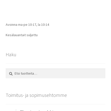
selaus
Avoinna ma-pe 10-17
,
la 10-14
Kesälauantait suljettu
Haku
Etsi:
Haku
Toimitus- ja sopimusehtomme