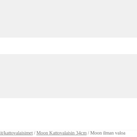
t/kattovalaisimet
/
Moon Kattovalaisin 34cm
/
Moon ilman valoa