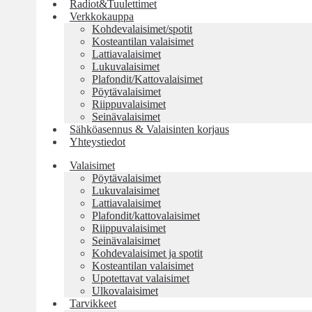
Radiot&Tuulettimet
Verkkokauppa
Kohdevalaisimet/spotit
Kosteantilan valaisimet
Lattiavalaisimet
Lukuvalaisimet
Plafondit/Kattovalaisimet
Pöytävalaisimet
Riippuvalaisimet
Seinävalaisimet
Sähköasennus & Valaisinten korjaus
Yhteystiedot
Valaisimet
Pöytävalaisimet
Lukuvalaisimet
Lattiavalaisimet
Plafondit/kattovalaisimet
Riippuvalaisimet
Seinävalaisimet
Kohdevalaisimet ja spotit
Kosteantilan valaisimet
Upotettavat valaisimet
Ulkovalaisimet
Tarvikkeet