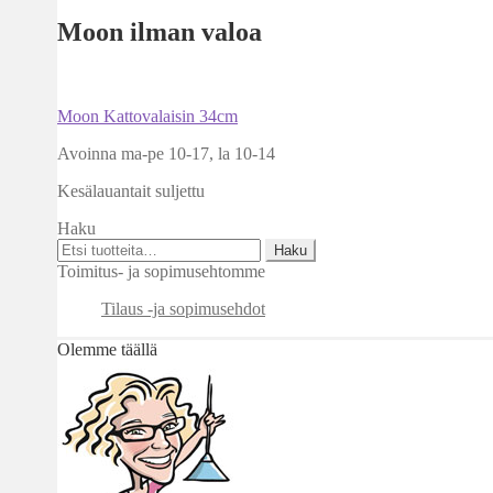
Moon ilman valoa
Artikkelien
Edellinen
Moon Kattovalaisin 34cm
artikkeli
selaus
Avoinna ma-pe 10-17
,
la 10-14
Kesälauantait suljettu
Haku
Etsi:
Haku
Toimitus- ja sopimusehtomme
Tilaus -ja sopimusehdot
Olemme täällä