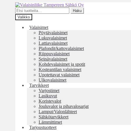
Siirry
Siirry
navigointiin
sisältöön
Etsi:
Haku
Valikko
Valaisimet
Pöytävalaisimet
Lukuvalaisimet
Lattiavalaisimet
Plafondit/kattovalaisimet
Riippuvalaisimet
Seinävalaisimet
Kohdevalaisimet ja spotit
Kosteantilan valaisimet
Upotettavat valaisimet
Ulkovalaisimet
Tarvikkeet
Varjostimet
Lasikuvut
Koristevalot
Jouluvalot ja pihavalosarjat
Lamput/Valonlähteet
Sähkötarvikkeet
Lämmittimet
Tarjoustuotteet