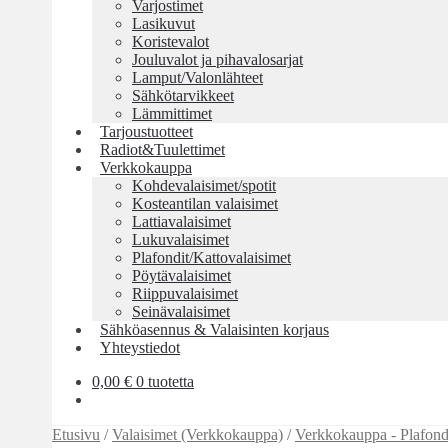
Varjostimet
Lasikuvut
Koristevalot
Jouluvalot ja pihavalosarjat
Lamput/Valonlähteet
Sähkötarvikkeet
Lämmittimet
Tarjoustuotteet
Radiot&Tuulettimet
Verkkokauppa
Kohdevalaisimet/spotit
Kosteantilan valaisimet
Lattiavalaisimet
Lukuvalaisimet
Plafondit/Kattovalaisimet
Pöytävalaisimet
Riippuvalaisimet
Seinävalaisimet
Sähköasennus & Valaisinten korjaus
Yhteystiedot
0,00
€
0 tuotetta
Etusivu
/
Valaisimet (Verkkokauppa)
/
Verkkokauppa - Plafondi