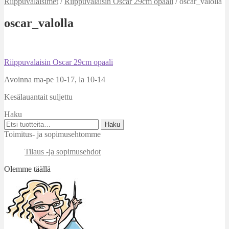
Riippuvalaisimet
/
Riippuvalaisin Oscar 29cm opaali
/
oscar_valolla
oscar_valolla
Artikkelien
Edellinen
Riippuvalaisin Oscar 29cm opaali
artikkeli
selaus
Avoinna ma-pe 10-17
,
la 10-14
Kesälauantait suljettu
Haku
Etsi:
Haku
Toimitus- ja sopimusehtomme
Tilaus -ja sopimusehdot
Olemme täällä