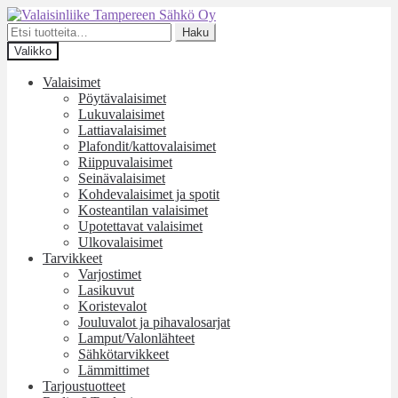
Siirry
Siirry
navigointiin
sisältöön
Etsi:
Haku
Valikko
Valaisimet
Pöytävalaisimet
Lukuvalaisimet
Lattiavalaisimet
Plafondit/kattovalaisimet
Riippuvalaisimet
Seinävalaisimet
Kohdevalaisimet ja spotit
Kosteantilan valaisimet
Upotettavat valaisimet
Ulkovalaisimet
Tarvikkeet
Varjostimet
Lasikuvut
Koristevalot
Jouluvalot ja pihavalosarjat
Lamput/Valonlähteet
Sähkötarvikkeet
Lämmittimet
Tarjoustuotteet