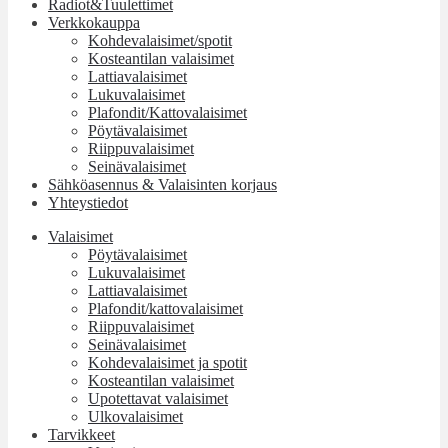
Radiot&Tuulettimet
Verkkokauppa
Kohdevalaisimet/spotit
Kosteantilan valaisimet
Lattiavalaisimet
Lukuvalaisimet
Plafondit/Kattovalaisimet
Pöytävalaisimet
Riippuvalaisimet
Seinävalaisimet
Sähköasennus & Valaisinten korjaus
Yhteystiedot
Valaisimet
Pöytävalaisimet
Lukuvalaisimet
Lattiavalaisimet
Plafondit/kattovalaisimet
Riippuvalaisimet
Seinävalaisimet
Kohdevalaisimet ja spotit
Kosteantilan valaisimet
Upotettavat valaisimet
Ulkovalaisimet
Tarvikkeet