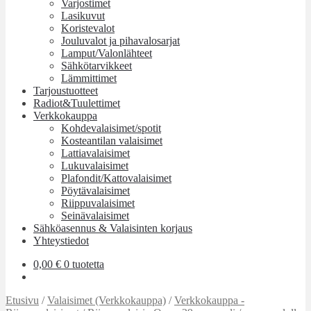
Varjostimet
Lasikuvut
Koristevalot
Jouluvalot ja pihavalosarjat
Lamput/Valonlähteet
Sähkötarvikkeet
Lämmittimet
Tarjoustuotteet
Radiot&Tuulettimet
Verkkokauppa
Kohdevalaisimet/spotit
Kosteantilan valaisimet
Lattiavalaisimet
Lukuvalaisimet
Plafondit/Kattovalaisimet
Pöytävalaisimet
Riippuvalaisimet
Seinävalaisimet
Sähköasennus & Valaisinten korjaus
Yhteystiedot
0,00
€
0 tuotetta
Etusivu
/
Valaisimet (Verkkokauppa)
/
Verkkokauppa -