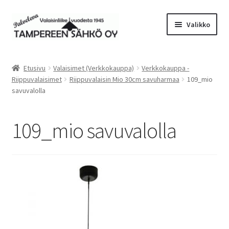
Siirry
Siirry
Valikko
navigointiin
sisältöön
Laajen
Valaisimet
alemm
Etusivu
Valaisimet (Verkkokauppa)
Verkkokauppa -
tason
Laajen
Riippuvalaisimet
Riippuvalaisin Mio 30cm savuharmaa
109_mio
Tarvikkeet
valikko
savuvalolla
alemm
tason
Tarjoustuotteet
valikko
109_mio savuvalolla
Radiot&Tuulettimet
Laajen
Verkkokauppa
alemm
tason
Sähköasennus & Valaisinten korjaus
valikko
Yhteystiedot