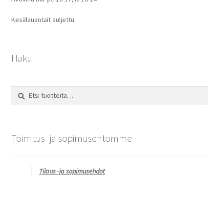
Kesälauantait suljettu
Haku
Etsi:
Haku
Toimitus- ja sopimusehtomme
Tilaus -ja sopimusehdot