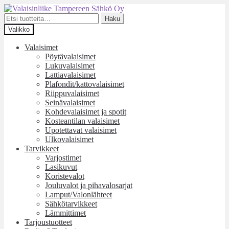
Siirry
Siirry
navigointiin
sisältöön
Etsi:
Haku
Valikko
Valaisimet
Pöytävalaisimet
Lukuvalaisimet
Lattiavalaisimet
Plafondit/kattovalaisimet
Riippuvalaisimet
Seinävalaisimet
Kohdevalaisimet ja spotit
Kosteantilan valaisimet
Upotettavat valaisimet
Ulkovalaisimet
Tarvikkeet
Varjostimet
Lasikuvut
Koristevalot
Jouluvalot ja pihavalosarjat
Lamput/Valonlähteet
Sähkötarvikkeet
Lämmittimet
Tarjoustuotteet