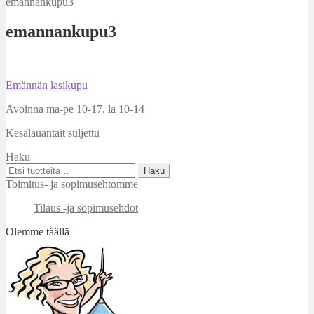
emannankupu3
emannankupu3
Artikkelien
Edellinen
Emännän lasikupu
artikkeli
selaus
Avoinna ma-pe 10-17
,
la 10-14
Kesälauantait suljettu
Haku
Etsi:
Haku
Toimitus- ja sopimusehtomme
Tilaus -ja sopimusehdot
Olemme täällä