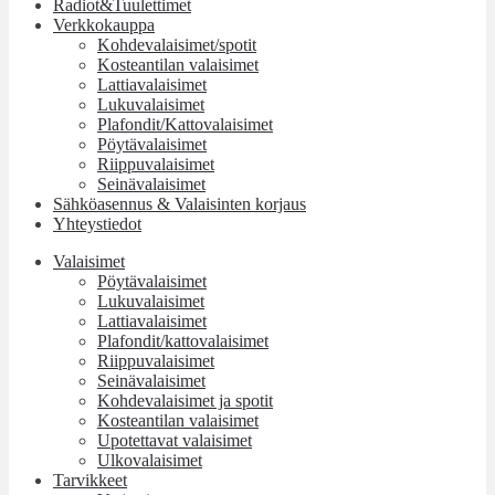
Radiot&Tuulettimet
Verkkokauppa
Kohdevalaisimet/spotit
Kosteantilan valaisimet
Lattiavalaisimet
Lukuvalaisimet
Plafondit/Kattovalaisimet
Pöytävalaisimet
Riippuvalaisimet
Seinävalaisimet
Sähköasennus & Valaisinten korjaus
Yhteystiedot
Valaisimet
Pöytävalaisimet
Lukuvalaisimet
Lattiavalaisimet
Plafondit/kattovalaisimet
Riippuvalaisimet
Seinävalaisimet
Kohdevalaisimet ja spotit
Kosteantilan valaisimet
Upotettavat valaisimet
Ulkovalaisimet
Tarvikkeet