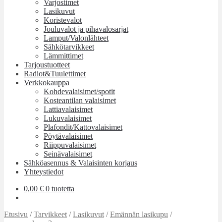
Varjostimet
Lasikuvut
Koristevalot
Jouluvalot ja pihavalosarjat
Lamput/Valonlähteet
Sähkötarvikkeet
Lämmittimet
Tarjoustuotteet
Radiot&Tuulettimet
Verkkokauppa
Kohdevalaisimet/spotit
Kosteantilan valaisimet
Lattiavalaisimet
Lukuvalaisimet
Plafondit/Kattovalaisimet
Pöytävalaisimet
Riippuvalaisimet
Seinävalaisimet
Sähköasennus & Valaisinten korjaus
Yhteystiedot
0,00
€
0 tuotetta
Etusivu
/
Tarvikkeet
/
Lasikuvut
/
Emännän lasikupu
/