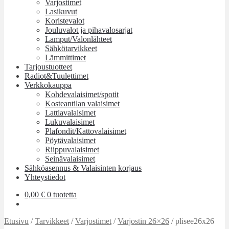
Varjostimet
Lasikuvut
Koristevalot
Jouluvalot ja pihavalosarjat
Lamput/Valonlähteet
Sähkötarvikkeet
Lämmittimet
Tarjoustuotteet
Radiot&Tuulettimet
Verkkokauppa
Kohdevalaisimet/spotit
Kosteantilan valaisimet
Lattiavalaisimet
Lukuvalaisimet
Plafondit/Kattovalaisimet
Pöytävalaisimet
Riippuvalaisimet
Seinävalaisimet
Sähköasennus & Valaisinten korjaus
Yhteystiedot
0,00
€
0 tuotetta
Etusivu
/
Tarvikkeet
/
Varjostimet
/
Varjostin 26×26
/
plisee26x26