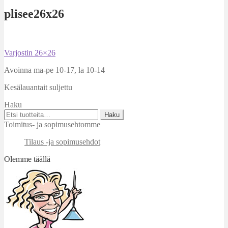
plisee26x26
Artikkelien
Edellinen
Varjostin 26×26
artikkeli
selaus
Avoinna ma-pe 10-17
,
la 10-14
Kesälauantait suljettu
Haku
Etsi:
Haku
Toimitus- ja sopimusehtomme
Tilaus -ja sopimusehdot
Olemme täällä