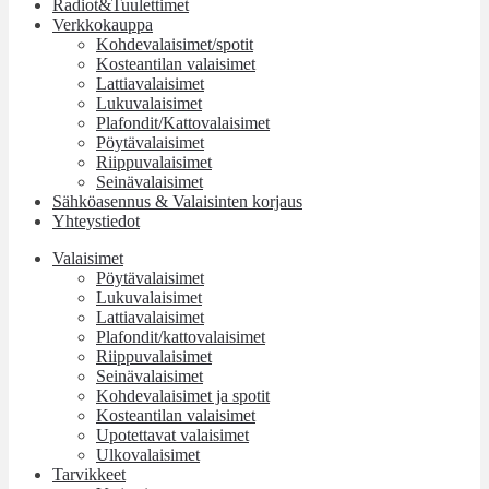
Radiot&Tuulettimet
Verkkokauppa
Kohdevalaisimet/spotit
Kosteantilan valaisimet
Lattiavalaisimet
Lukuvalaisimet
Plafondit/Kattovalaisimet
Pöytävalaisimet
Riippuvalaisimet
Seinävalaisimet
Sähköasennus & Valaisinten korjaus
Yhteystiedot
Valaisimet
Pöytävalaisimet
Lukuvalaisimet
Lattiavalaisimet
Plafondit/kattovalaisimet
Riippuvalaisimet
Seinävalaisimet
Kohdevalaisimet ja spotit
Kosteantilan valaisimet
Upotettavat valaisimet
Ulkovalaisimet
Tarvikkeet