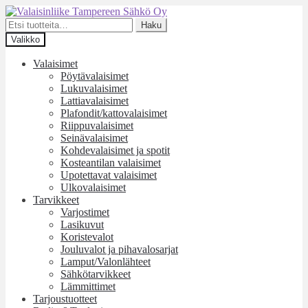
Siirry
Siirry
navigointiin
sisältöön
Etsi:
Haku
Valikko
Valaisimet
Pöytävalaisimet
Lukuvalaisimet
Lattiavalaisimet
Plafondit/kattovalaisimet
Riippuvalaisimet
Seinävalaisimet
Kohdevalaisimet ja spotit
Kosteantilan valaisimet
Upotettavat valaisimet
Ulkovalaisimet
Tarvikkeet
Varjostimet
Lasikuvut
Koristevalot
Jouluvalot ja pihavalosarjat
Lamput/Valonlähteet
Sähkötarvikkeet
Lämmittimet
Tarjoustuotteet